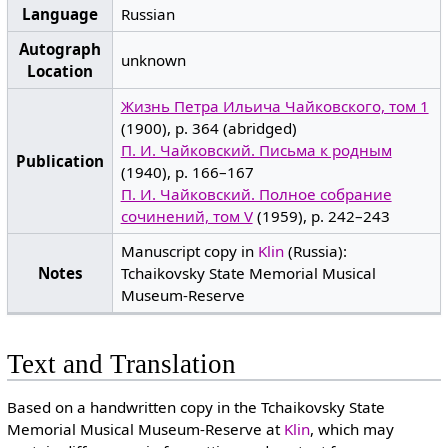
Language
Russian
Autograph
unknown
Location
Жизнь Петра Ильича Чайковского, том 1
(1900), p. 364 (abridged)
П. И. Чайковский. Письма к родным
Publication
(1940), p. 166–167
П. И. Чайковский. Полное собрание
сочинений, том V
(1959), p. 242–243
Manuscript copy in
Klin
(Russia):
Notes
Tchaikovsky State Memorial Musical
Museum-Reserve
Text and Translation
Based on a handwritten copy in the Tchaikovsky State
Memorial Musical Museum-Reserve at
Klin
, which may