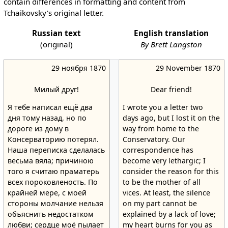
contain differences in formatting and content from
Tchaikovsky's original letter.
Russian text
English translation
(original)
By Brett Langston
29 ноября 1870
29 November 1870
Милый друг!
Dear friend!
Я тебе написал ещё два
I wrote you a letter two
дня тому назад, но по
days ago, but I lost it on the
дороге из дому в
way from home to the
Консерваторию потерял.
Conservatory. Our
Наша переписка сделалась
correspondence has
весьма вяла; причиною
become very lethargic; I
того я считаю праматерь
consider the reason for this
всех пороковленость. По
to be the mother of all
крайней мере, с моей
vices. At least, the silence
стороны молчание нельзя
on my part cannot be
объяснить недостатком
explained by a lack of love;
любви; сердце моё пылает
my heart burns for you as