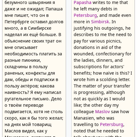
безумного швыряния я
Papasha
writes to me that
даже и не ожидал; Папаша
he left many debts in
мне пишет, что он в
Petersburg
, and made even
Петербурге оставил долгов
more in
Simbirsk
. In
много, а в Симбирске
justifying his outgoings, he
наделал их ещё больше. В
describes to me the need to
объяснение своих трат он
pay for various picnics,
мне описывает
donations in aid of the
необходимость платить за
wounded, confectionary for
разные пикники,
the ladies, dinners, and
складчины в пользу
subscriptions for actors'
раненых, конфекты для
benefits; how naïve is this? I
дам, обеды и подписки в
wrote him a scolding letter.
пользу актёров; какова
The matter of your transfer
наивность? Я ему написал
is progressing, although
ругательное письмо. Дело
not as quickly as I would
о твоём переводе
like; the other day my
подвигается, хотя не столь
colleague
Maslov
saw how
скоро, как я бы того желал;
Manasien, who was
на днях мой товарищ
travelling to
Petersburg
,
Маслов видел, как у
noted that he needed to