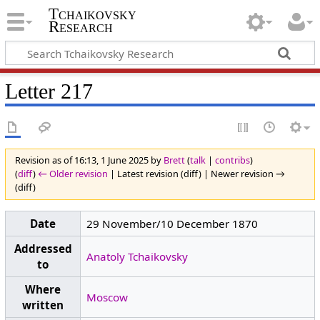
Tchaikovsky
Research
Letter 217
Revision as of 16:13, 1 June 2025 by
Brett
(
talk
|
contribs
)
(
diff
)
← Older revision
| Latest revision (diff) | Newer revision →
(diff)
Date
29 November/10 December 1870
Addressed
Anatoly Tchaikovsky
to
Where
Moscow
written