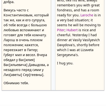
who, like his wife, always
добра.
remembers you with great
Вижусь часто с
fondness, and has a room
Константиновым, который
ready for you.
Laroche
is in
так же, как и его супруга,
a very bad situation; it
об тебе всегда с большою
seems he will be moving to
любовью вспоминают и
Piter
;
Hubert
is nice and
готовят для тебя комнату.
cheerful. Yesterday I had
Ларош в очень плохом
dinner at Vasily Vasilyevich
положении; кажется,
Davydova's, shortly before
переезжает в Питер;
which I was at Lizaveta
Губерт мил и весел. Вчера
Sergeyevna's.
обедал у Вас[илия]
I hug you.
Вас[ильевича] Давыдова, а
незадолго перед сими у
Лиз[аветы] Сер[геевны].
Обнимаю тебя.