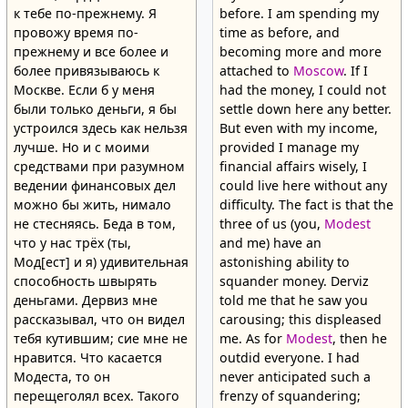
к тебе по-прежнему. Я
before. I am spending my
провожу время по-
time as before, and
прежнему и все более и
becoming more and more
более привязываюсь к
attached to
Moscow
. If I
Москве. Если б у меня
had the money, I could not
были только деньги, я бы
settle down here any better.
устроился здесь как нельзя
But even with my income,
лучше. Но и с моими
provided I manage my
средствами при разумном
financial affairs wisely, I
ведении финансовых дел
could live here without any
можно бы жить, нимало
difficulty. The fact is that the
не стесняясь. Беда в том,
three of us (you,
Modest
что у нас трёх (ты,
and me) have an
Мод[ест] и я) удивительная
astonishing ability to
способность швырять
squander money. Derviz
деньгами. Дервиз мне
told me that he saw you
рассказывал, что он видел
carousing; this displeased
тебя кутившим; сие мне не
me. As for
Modest
, then he
нравится. Что касается
outdid everyone. I had
Модеста, то он
never anticipated such a
перещеголял всех. Такого
frenzy of squandering;