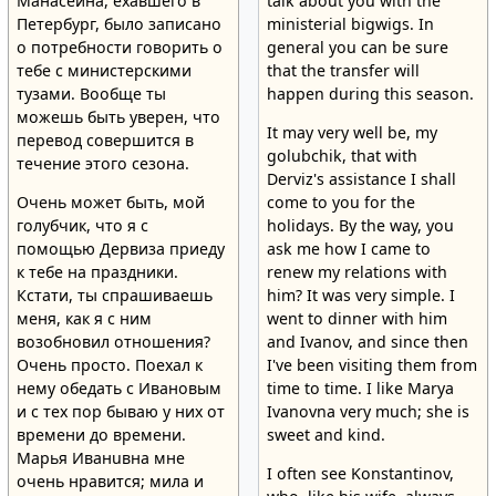
Манасеина, ехавшего в
talk about you with the
Петербург, было записано
ministerial bigwigs. In
о потребности говорить о
general you can be sure
тебе с министерскими
that the transfer will
тузами. Вообще ты
happen during this season.
можешь быть уверен, что
It may very well be, my
перевод совершится в
golubchik, that with
течение этого сезона.
Derviz's assistance I shall
Очень может быть, мой
come to you for the
голубчик, что я с
holidays. By the way, you
помощью Дервиза приеду
ask me how I came to
к тебе на праздники.
renew my relations with
Кстати, ты спрашиваешь
him? It was very simple. I
меня, как я с ним
went to dinner with him
возобновил отношения?
and Ivanov, and since then
Очень просто. Поехал к
I've been visiting them from
нему обедать с Ивановым
time to time. I like Marya
и с тех пор бываю у них от
Ivanovna very much; she is
времени до времени.
sweet and kind.
Марья Иванuвна мне
I often see Konstantinov,
очень нравится; мила и