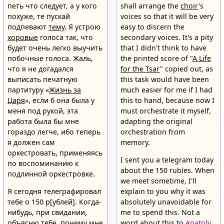
петь что следует, а у кого
shall arrange the
choir
's
похуже, те пускай
voices so that it will be very
подпевают
тему
. Я устрою
easy to discern the
хоровые
голоса так, что
secondary voices. It's a pity
будет очень легко выучить
that I didn't think to have
побочные голоса. Жаль,
the printed score of "
A Life
что я не догадался
for the Tsar
" copied out, as
выписать печатную
this task would have been
партитуру «
Жизнь за
much easier for me if I had
Царя
», если б она была у
this to hand, because now I
меня под рукой, эта
must orchestrate it myself,
работа была бы мне
adapting the original
гораздо легче, ибо теперь
orchestration from
я должен сам
memory.
оркестровать, применяясь
I sent you a telegram today
по воспоминанию к
about the 150 rubles. When
подлинной оркестровке.
we meet sometime, I'll
Я сегодня телеграфировал
explain to you why it was
тебе о 150 р[ублей]. Когда-
absolutely unavoidable for
нибудь, при свидании,
me to spend this. Not a
объясню тебе, почему мне
word about this to
Anatoly
.