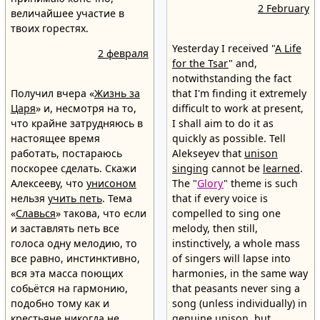
2 February
величайшее участие в
твоих горестях.
Yesterday I received "
A Life
2 февраля
for the Tsar
" and,
notwithstanding the fact
Получил вчера «
Жизнь за
that I'm finding it extremely
Царя
» и, несмотря на то,
difficult to work at present,
что крайне затрудняюсь в
I shall aim to do it as
настоящее время
quickly as possible. Tell
работать, постараюсь
Alekseyev that
unison
поскорее сделать. Скажи
singing
cannot be
learned
.
Алексееву, что
унисоном
The "
Glory
" theme is such
нельзя
учить петь
. Тема
that if every voice is
«
Славься
» такова, что если
compelled to sing one
и заставлять петь все
melody, then still,
голоса одну мелодию, то
instinctively, a whole mass
все равно, инстинктивно,
of singers will lapse into
вся эта масса поющих
harmonies, in the same way
собьётся на гармонию,
that peasants never sing a
подобно тому как и
song (unless individually) in
крестьяне никогда не
genuine unison, but