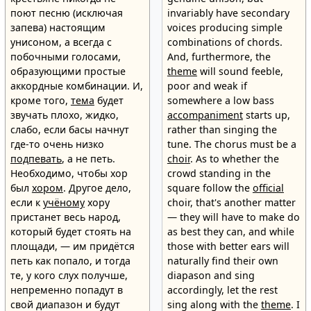
поют песню (исключая
invariably have secondary
запева) настоящим
voices producing simple
унисоном, а всегда с
combinations of chords.
побочными голосами,
And, furthermore, the
образующими простые
theme
will sound feeble,
аккордные комбинации. И,
poor and weak if
кроме того,
тема
будет
somewhere a low bass
звучать плохо, жидко,
accompaniment
starts up,
слабо, если басы начнут
rather than singing the
где-то очень низко
tune. The chorus must be a
подпевать
, а не петь.
choir
. As to whether the
Необходимо, чтобы хор
crowd standing in the
был
хором
. Другое дело,
square follow the
official
если к
учёному
хору
choir, that's another matter
пристанет весь народ,
— they will have to make do
который будет стоять на
as best they can, and while
площади, — им придётся
those with better ears will
петь как попало, и тогда
naturally find their own
те, у кого слух получше,
diapason and sing
непременно попадут в
accordingly, let the rest
свой диапазон и будут
sing along with the
theme
. I