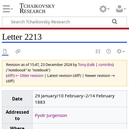
Tchaikovsky
Research
Letter 2213
Revision as of 15:47, 23 December 2024 by
Tony
(
talk
|
contribs
)
("noteboook" to "notebook")
(
diff
)
← Older revision
| Latest revision (diff) | Newer revision →
(diff)
29 January/10 February–2/14 February
Date
1883
Addressed
Pyotr Jurgenson
to
Where