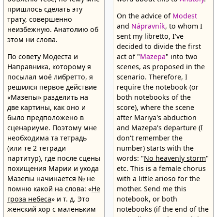
пришлось сделать эту
On the advice of
Modest
трату, совершенно
and
Nápravník
, to whom I
неизбежную. Анатолию об
sent my libretto, I've
этом ни слова.
decided to divide the first
По совету Модеста и
act of "
Mazepa
" into two
Направника, которому я
scenes, as proposed in the
посылал моё либретто, я
scenario. Therefore, I
решился первое действие
require the notebook (or
«Мазепы» разделить на
both notebooks of the
две картины, как оно и
score), where the scene
было предположено в
after Mariya's abduction
сценариуме. Поэтому мне
and Mazepa's departure (I
необходима та тетрадь
don't remember the
(или те 2 тетради
number) starts with the
партитур), где после сцены
words: "
No heavenly storm
"
похищения Марии и ухода
etc. This is a female chorus
Мазепы начинается № не
with a little arioso for the
помню какой на слова: «
Не
mother. Send me this
гроза небеса
» и т. д. Это
notebook, or both
женский хор с маленьким
notebooks (if the end of the