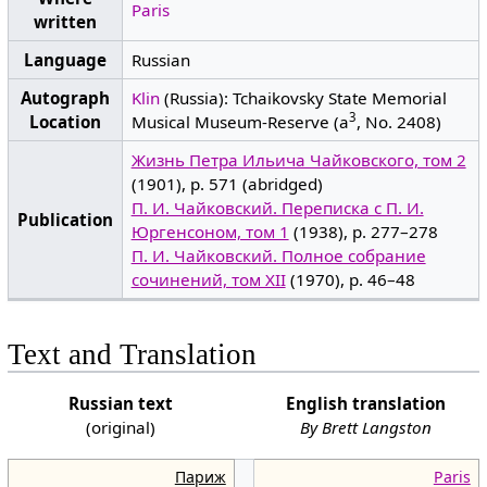
Paris
written
Language
Russian
Autograph
Klin
(Russia): Tchaikovsky State Memorial
3
Location
Musical Museum-Reserve (a
, No. 2408)
Жизнь Петра Ильича Чайковского, том 2
(1901), p. 571 (abridged)
П. И. Чайковский. Переписка с П. И.
Publication
Юргенсоном, том 1
(1938), p. 277–278
П. И. Чайковский. Полное собрание
сочинений, том XII
(1970), p. 46–48
Text and Translation
Russian text
English translation
(original)
By Brett Langston
Париж
Paris