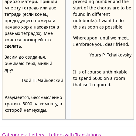
ариозо матери. Пришли
preceding number and the
мне эту тетрадь или две
start of the chorus are to be
тетради (если конец
found in different
предыдущего номера и
notebooks). I want to do
начало хор а находятся в
this as soon as possible.
разных тетрадях). Мне
Whereupon, until we meet,
хочется поскорей это
I embrace you, dear friend.
сделать.
Yours P. Tchaikovsky
Засим до свиданья,
обнимаю тебя, милый
друг.
It is of course unthinkable
to spend 5000 on a room
Твой П. Чайковский
that isn't required.
Разумеется, бессмысленно
тратить 5000 на комнату, в
которой нет нужды.
Categories
:
Letters
Letters with Translations