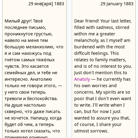
29 янв[аря] 1883
29 January 1883
Милый друг! Твоё
Dear friend! Your last letter,
последнее письмо,
filled with sadness, stirred
проникнутое грустью,
within me a greater
навело на меня тем
melancholy, as I myself am
большую меланхолию, что
burdened with the most
я и сам нахожусь под
difficult feelings. This
гнётом самых тяжёлых
relates to family matters,
чувств. Это касается
and is of no interest to you.
семейных дел, и тебе не
Just don't mention this to
интересно. Анатолию
Anatoly
— he currently has
только не говори этого, —
his own worries and
у него свои теперь
concerns. My spirits are so
тревоги и беспокойства.
poor that I don't even want
На душе настолько
to write. I'll write when I
скверно, что даже писать
can, but for now I just
не хочется. Напишу, когда
wanted to assure you that,
будет об чем, а теперь
of course, I share your
только хотел сказать, что
utmost sorrows.
принимаю конечно,