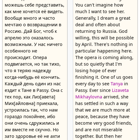
можешь себе представить,
You can't imagine how
как мне хочется её видеть.
much I want to see her.
Вообще много и часто
Generally, I dream a great
мечтаю о возвращении в
deal and often about
Россию. Дай Бог, чтоб к
returning to Russia. God
апрелю это оказалось
willing, this will be possible
возможным. У нас ничего
by April. There's nothing in
особенного не
particular happening here.
происходит. Опера
The opera is coming along,
подвигается, но так тихо,
but so quietly that I'm
что я теряю надежду
losing hope of ever
когда-нибудь её кончить.
finishing it. One of us goes
Каждый день один из нас
every day to see
Tanya
in
ездит к Тане в Passy. Она с
Passy. Ever since
Lizaveta
тех пор, как Лиз[авета]
Mikhaylovna
arrived, she
Мих[айловна] приехала,
has settled in such a way
устроилась так, что нам
that we are much more at
гораздо покойнее, ибо
peace, because they have
они очень сдружились и
become very good friends,
им вместе не скучно. Но
and are not miserable
зато здоровье её не ахти
together. But then her