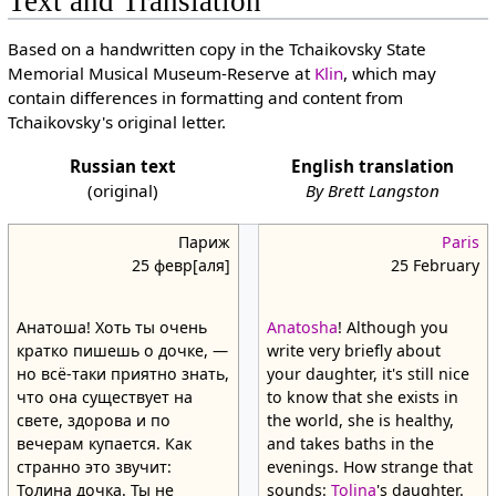
Text and Translation
Based on a handwritten copy in the Tchaikovsky State
Memorial Musical Museum-Reserve at
Klin
, which may
contain differences in formatting and content from
Tchaikovsky's original letter.
Russian text
English translation
(original)
By Brett Langston
Париж
Paris
25 февр[аля]
25 February
Анатоша! Хоть ты очень
Anatosha
! Although you
кратко пишешь о дочке, —
write very briefly about
но всё-таки приятно знать,
your daughter, it's still nice
что она существует на
to know that she exists in
свете, здорова и по
the world, she is healthy,
вечерам купается. Как
and takes baths in the
странно это звучит:
evenings. How strange that
Толина дочка. Ты не
sounds:
Tolina
's daughter.