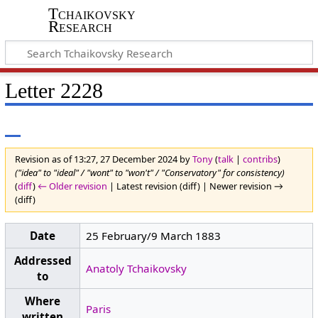
Tchaikovsky
Research
Letter 2228
Revision as of 13:27, 27 December 2024 by
Tony
(
talk
|
contribs
)
("idea" to "ideal" / "wont" to "won't" / "Conservatory" for consistency)
(
diff
)
← Older revision
| Latest revision (diff) | Newer revision →
(diff)
Date
25 February/9 March 1883
Addressed
Anatoly Tchaikovsky
to
Where
Paris
written