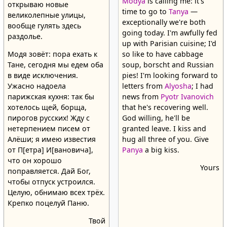
Modya
is calling me: it's
открываю новые
time to go to
Tanya
—
великолепные улицы,
exceptionally we're both
вообще гулять здесь
going today. I'm awfully fed
раздолье.
up with Parisian cuisine; I'd
Модя зовёт: пора ехать к
so like to have cabbage
Тане, сегодня мы едем оба
soup, borscht and Russian
в виде исключения.
pies! I'm looking forward to
Ужасно надоела
letters from
Alyosha
; I had
парижская кухня: так бы
news from
Pyotr Ivanovich
хотелось щей, борща,
that he's recovering well.
пирогов русских! Жду с
God willing, he'll be
нетерпением писем от
granted leave. I kiss and
Алёши; я имею известия
hug all three of you. Give
от П[етра] И[вановича],
Panya
a big kiss.
что он хорошо
Yours
поправляется. Дай Бог,
чтобы отпуск устроился.
Целую, обнимаю всех трёх.
Крепко поцелуй Паню.
Твой