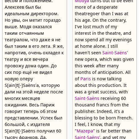
весом и положением.
Modya
turns out to be even
Алексеев был бы
more of a desperate
идеальным директором.
theatregoer than I was at
Но увы, он метит гораздо
his age. On the contrary,
выше. Модя оказался
I've lost much of my
таким отчаянным
interest in the theatre, and
театралом, что даже я не
now spend all my evenings
был таким в его лета. Я же,
at home alone. I still
напротив, очень охладел к
haven't seen
Saint-Saëns
'
театру и все вечера
new opera, which was given
провожу дома один. До
this week after many
сих пор ещё не видел
months of anticipation. All
новую оперу
of
Paris
is now talking
S[ain]t[-]Saëns'а, которую
about this production. It
дали на этой неделе после
was a great success, with
многих месяцев
Saint-Saëns
receiving 60
ожидания. Весь Париж
thousand francs from the
говорит теперь об этом
publisher. Indeed, it's a
представлении. Успех был
blessing to be born French.
большой, с издателя
I feel, I know, that my
S[ain]t[-]Saëns получил 60
"
Mazepa
" is far better than
тысяч франков. Да,
Saint-Saëns
', and yet my