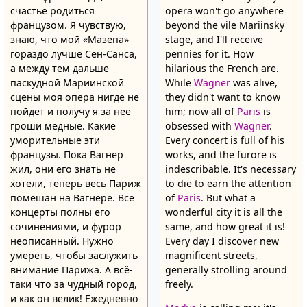
счастье родиться
opera won't go anywhere
французом. Я чувствую,
beyond the vile Mariinsky
знаю, что мой «Мазепа»
stage, and I'll receive
гораздо лучше Сен-Санса,
pennies for it. How
а между тем дальше
hilarious the French are.
паскудной Мариинской
While
Wagner
was alive,
сцены моя опера нигде не
they didn't want to know
пойдёт и получу я за неё
him; now all of
Paris
is
гроши медные. Какие
obsessed with
Wagner
.
уморительные эти
Every concert is full of his
французы. Пока Вагнер
works, and the furore is
жил, они его знать не
indescribable. It's necessary
хотели, теперь весь Париж
to die to earn the attention
помешан на Вагнере. Все
of
Paris
. But what a
концерты полны его
wonderful city it is all the
сочинениями, и фурор
same, and how great it is!
неописанный. Нужно
Every day I discover new
умереть, чтобы заслужить
magnificent streets,
внимание Парижа. А всё-
generally strolling around
таки что за чудный город,
freely.
и как он велик! Ежедневно