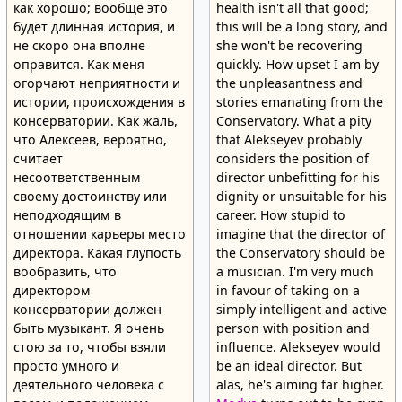
как хорошо; вообще это
health isn't all that good;
будет длинная история, и
this will be a long story, and
не скоро она вполне
she won't be recovering
оправится. Как меня
quickly. How upset I am by
огорчают неприятности и
the unpleasantness and
истории, происхождения в
stories emanating from the
консерватории. Как жаль,
Conservatory. What a pity
что Алексеев, вероятно,
that Alekseyev probably
считает
considers the position of
несоответственным
director unbefitting for his
своему достоинству или
dignity or unsuitable for his
неподходящим в
career. How stupid to
отношении карьеры место
imagine that the director of
директора. Какая глупость
the Conservatory should be
вообразить, что
a musician. I'm very much
директором
in favour of taking on a
консерватории должен
simply intelligent and active
быть музыкант. Я очень
person with position and
стою за то, чтобы взяли
influence. Alekseyev would
просто умного и
be an ideal director. But
деятельного человека с
alas, he's aiming far higher.