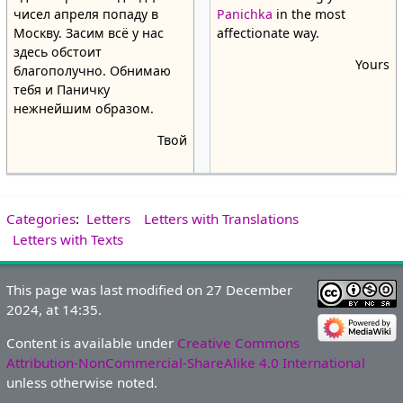
чисел апреля попаду в
Panichka
in the most
Москву. Засим всё у нас
affectionate way.
здесь обстоит
Yours
благополучно. Обнимаю
тебя и Паничку
нежнейшим образом.
Твой
Categories
:
Letters
Letters with Translations
Letters with Texts
This page was last modified on 27 December
2024, at 14:35.
Content is available under
Creative Commons
Attribution-NonCommercial-ShareAlike 4.0 International
unless otherwise noted.