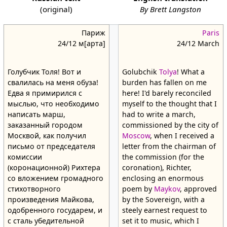
(original)
By Brett Langston
Париж
Paris
24/12 м[арта]
24/12 March
Голубчик Толя! Вот и
Golubchik
Tolya
! What a
свалилась на меня обуза!
burden has fallen on me
Едва я примирился с
here! I'd barely reconciled
мыслью, что необходимо
myself to the thought that I
написать марш,
had to write a march,
заказанный городом
commissioned by the city of
Москвой, как получил
Moscow
, when I received a
письмо от председателя
letter from the chairman of
комиссии
the commission (for the
(коронационной) Рихтера
coronation), Richter,
со вложением громадного
enclosing an enormous
стихотворного
poem by
Maykov
, approved
произведения Майкова,
by the Sovereign, with a
одобренного государем, и
steely earnest request to
с сталь убедительной
set it to music, which I