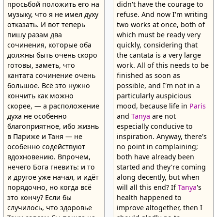
просьбой положить его на
didn't have the courage to
музыку, что я не имел духу
refuse. And now I'm writing
отказать. И вот теперь
two works at once, both of
пишу разам два
which must be ready very
сочинения, которые оба
quickly, considering that
должны быть очень скоро
the cantata is a very large
готовы, заметь, что
work. All of this needs to be
кантата сочинение очень
finished as soon as
большое. Всё это нужно
possible, and I'm not in a
кончить как можно
particularly auspicious
скорее, — а расположение
mood, because life in
Paris
духа не особенно
and
Tanya
are not
благоприятное, ибо жизнь
especially conducive to
в Париже и Таня — не
inspiration. Anyway, there's
особенно содействуют
no point in complaining;
вдохновению. Впрочем,
both have already been
нечего Бога гневить: и то
started and they're coming
и другое уже начал, и идёт
along decently, but when
порядочно, но когда всё
will all this end? If
Tanya
's
это кончу? Если бы
health happened to
случилось, что здоровье
improve altogether, then I