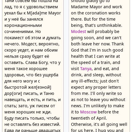
Тани совсем бы пошла на
should gladly go to
лад, то я с удовольствием
Madame Mayor and work
уехал бы к M[ada]me Mayor
on the coronation works
и у неё бы занялся
there. But for the time
коронационными
being, that's unthinkable.
сочинениями. Но
Modest
will probably be
покамест об этом и думать
going soon, and we can't
нечего. Модест, вероятно,
both leave her now. Thank
скоро уедет, и нам обоим
God that I'm in such good
нельзя сразу будет её
health that I can write at
оставить. Слава Богу, что у
the speed of a train, and
меня такое хорошее
visit
Tanya
, and eat, and
здоровье, что без ущерба
drink, and sleep, without
для него могу и с
any ill-effects; just don't
быстротой жел[езной]
expect any proper letters
дор[оги] писать, и Таню
from me. I'll only write so
навещать, и есть, и пить, и
as not to leave you without
спать; зато, уж писем от
news. I'm unlikely to make
меня хороших не жди.
it to
Moscow
before the
Буду писать только, чтобы
twentieth of April.
не оставлять без известий.
Otherwise, it's all going well
Едва ли раньше двадцатых
for us here. I hug you and