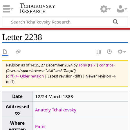
Tchaikovsky
Research
Letter 2238
Revision as of 14:35, 27 December 2024 by
Tony
(
talk
|
contribs
)
(Inserted space between "visit" and "Tanya")
(
diff
)
← Older revision
| Latest revision (diff) | Newer revision →
(diff)
Date
12/24 March 1883
Addressed
Anatoly Tchaikovsky
to
Where
Paris
written