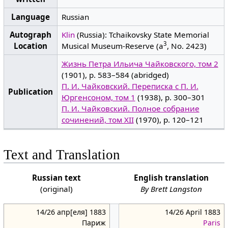
Language
Russian
Autograph
Klin
(Russia): Tchaikovsky State Memorial
3
Location
Musical Museum-Reserve (a
, No. 2423)
Жизнь Петра Ильича Чайковского, том 2
(1901), p. 583–584 (abridged)
П. И. Чайковский. Переписка с П. И.
Publication
Юргенсоном, том 1
(1938), p. 300–301
П. И. Чайковский. Полное собрание
сочинений, том XII
(1970), p. 120–121
Text and Translation
Russian text
English translation
(original)
By Brett Langston
14/26 апр[еля] 1883
14/26 April 1883
Париж
Paris