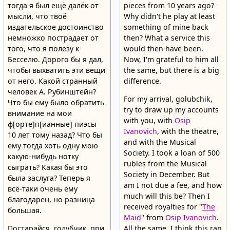
тогда я был ещё далёк от
pieces from 10 years ago?
мысли, что твоё
Why didn't he play at least
издательское достоинство
something of mine back
немножко пострадает от
then? What a service this
того, что я полезу к
would then have been.
Бесселю. Дорого бы я дал,
Now, I'm grateful to him all
чтобы выхватить эти вещи
the same, but there is a big
от него. Какой странный
difference.
человек А. Рубинштейн?
For my arrival, golubchik,
Что бы ему было обратить
try to draw up my accounts
внимание на мои
with you, with
Osip
ф[орте]п[ианные] пиэсы
Ivanovich
, with the theatre,
10 лет тому назад? Что бы
and with the Musical
ему тогда хоть одну мою
Society. I took a loan of 500
какую-нибудь нотку
rubles from the Musical
сыграть? Какая бы это
Society in December. But
была заслуга? Теперь я
am I not due a fee, and how
всё-таки очень ему
much will this be? Then I
благодарен, но разница
received royalties for "
The
большая.
Maid
" from
Osip Ivanovich
.
Постарайся, голубчик, при
All the same, I think this ran