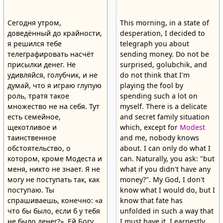
Сегодня утром,
This morning, in a state of
доведённый до крайности,
desperation, I decided to
я решился тебе
telegraph you about
телеграфировать насчёт
sending money. Do not be
присылки денег. Не
surprised, golubchik, and
удивляйся, голубчик, и не
do not think that I'm
думай, что я играю глупую
playing the fool by
роль, тратя такое
spending such a lot on
множество не на себя. Тут
myself. There is a delicate
есть семейное,
and secret family situation
щекотливое и
which, except for
Modest
таинственное
and me, nobody knows
обстоятельство, о
about. I can only do what I
котором, кроме Модеста и
can. Naturally, you ask: "but
меня, никто не знает. Я не
what if you didn't have any
могу не поступать так, как
money?". My God, I don't
поступаю. Ты
know what I would do, but I
спрашиваешь, конечно: «а
know that fate has
что бы было, если б у тебя
unfolded in such a way that
не было денег?». Ей Богу
I
must
have it. I earnestly