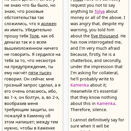
не знаю что бы было, но
request you not to say
знаю, что роковые
anything to
Tolya
about
обстоятельства так
money or all of the above. I
сложились, что я
должен
was angry that, despite my
их иметь. Убедительно
warning, you told him
прошу тебя
Толе
, как об
about the
five thousand
. He
деньгах так и о всем
has now interrogated me,
вышеизложенном ничего
and I'm very much afraid
не говорить. Я сердился на
because, firstly, he is a
тебя за то, что несмотря
chatterbox, and secondly,
на предупреждение, ты
under the impression that
ему насчёт
пяти тысяч
I'm asking for collateral,
говорил. Он сейчас мне
he'll probably write to
грозный запрос сделал, а я
Kamenka
about it;
его очень опасаюсь, ибо,
meanwhile it's essential
во 1-х, он болтун, а, во 2-х,
that they know nothing
вообразив меня
about this in
Kamenka
.
требующим защиты, он
Therefore, silence.
пожалуй в Каменку об
I cannot definitively say for
этом напишет; между тем
sure when it will be
нужно, чтобы в Каменке