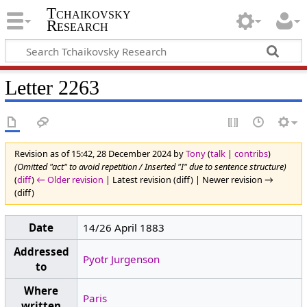
Tchaikovsky
Research
Letter 2263
Revision as of 15:42, 28 December 2024 by
Tony
(
talk
|
contribs
)
(Omitted "act" to avoid repetition / Inserted "I" due to sentence structure)
(
diff
)
← Older revision
| Latest revision (diff) | Newer revision →
(diff)
Date
14/26 April 1883
Addressed
Pyotr Jurgenson
to
Where
Paris
written