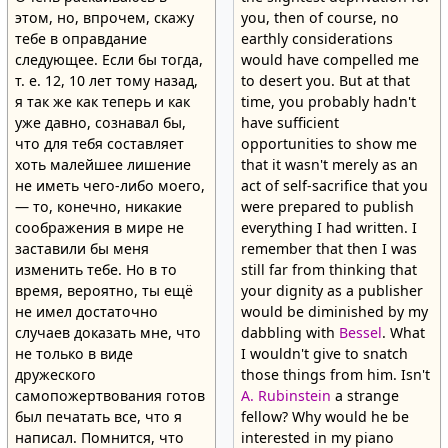
этом, но, впрочем, скажу
you, then of course, no
тебе в оправдание
earthly considerations
следующее. Если бы тогда,
would have compelled me
т. е. 12, 10 лет тому назад,
to desert you. But at that
я так же как теперь и как
time, you probably hadn't
уже давно, сознавал бы,
have sufficient
что для тебя составляет
opportunities to show me
хоть малейшее лишение
that it wasn't merely as an
не иметь чего-либо моего,
act of self-sacrifice that you
— то, конечно, никакие
were prepared to publish
соображения в мире не
everything I had written. I
заставили бы меня
remember that then I was
изменить тебе. Но в то
still far from thinking that
время, вероятно, ты ещё
your dignity as a publisher
не имел достаточно
would be diminished by my
случаев доказать мне, что
dabbling with
Bessel
. What
не только в виде
I wouldn't give to snatch
дружеского
those things from him. Isn't
самопожертвования готов
A. Rubinstein
a strange
был печатать все, что я
fellow? Why would he be
написал. Помнится, что
interested in my piano