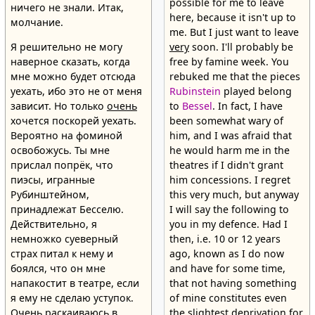
possible for me to leave
ничего не знали. Итак,
here, because it isn't up to
молчание.
me. But I just want to leave
Я решительно не могу
very
soon. I'll probably be
наверное сказать, когда
free by famine week. You
мне можно будет отсюда
rebuked me that the pieces
уехать, ибо это не от меня
Rubinstein
played belong
зависит. Но только
очень
to
Bessel
. In fact, I have
хочется поскорей уехать.
been somewhat wary of
Вероятно на фоминой
him, and I was afraid that
освобожусь. Ты мне
he would harm me in the
прислал попрёк, что
theatres if I didn't grant
пиэсы, игранные
him concessions. I regret
Рубинштейном,
this very much, but anyway
принадлежат Бесселю.
I will say the following to
Действительно, я
you in my defence. Had I
немножко суеверный
then, i.e. 10 or 12 years
страх питал к нему и
ago, known as I do now
боялся, что он мне
and have for some time,
напакостит в театре, если
that not having something
я ему не сделаю уступок.
of mine constitutes even
Очень раскаиваюсь в
the slightest deprivation for