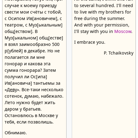
случае к моему приезду
to several hundred. I'll need
свести мои счёты с тобой,
to live with my brothers for
с Осипом Ив[ановичем], с
free during the summer.
театром, с Муз[ыкальным]
And with your permission,
общ[еством]. В
I'll stay with you in
Moscow
.
Муз[ыкальном] общ[естве]
I embrace you.
я взял заимообразно 500
р[ублей] в декабре. Но не
P. Tchaikovsky
полагается ли мне
гонорар и какова эта
сумма гонорара? Затем
получил ли Ос[ипа]
Ив[ановича] тантьемы за
«
Деву
». Все-таки несколько
сотенок, думаю, набежало.
Лето нужно будет жить
даром у братьев.
Остановлюсь в Москве у
тебя, если позволишь.
Обнимаю.