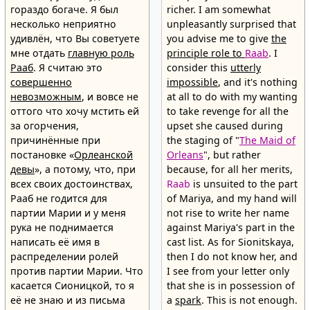
гораздо богаче. Я был
richer. I am somewhat
несколько неприятно
unpleasantly surprised that
удивлён, что Вы советуете
you advise me to give
the
мне отдать
главную роль
principle role to
Raab
. I
Рааб
. Я считаю это
consider this
utterly
совершенно
impossible
, and it's nothing
невозможным
, и вовсе не
at all to do with my wanting
оттого что хочу мстить ей
to take revenge for all the
за огорчения,
upset she caused during
причинённые при
the staging of "
The Maid of
постановке «
Орлеанской
Orleans
", but rather
девы
», а потому, что, при
because, for all her merits,
всех своих достоинствах,
Raab
is unsuited to the part
Рааб не годится для
of Mariya, and my hand will
партии Марии и у меня
not rise to write her name
рука не поднимается
against Mariya's part in the
написать её имя в
cast list. As for Sionitskaya,
распределении ролей
then I do not know her, and
против партии Марии. Что
I see from your letter only
касается Сионицкой, то я
that she is in possession of
её не знаю и из письма
a
spark
. This is not enough.