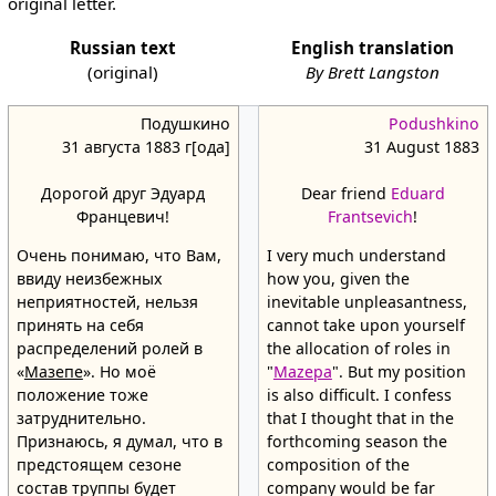
original letter.
Russian text
English translation
(original)
By Brett Langston
Подушкино
Podushkino
31 августа 1883 г[ода]
31 August 1883
Дорогой друг Эдуард
Dear friend
Eduard
Францевич!
Frantsevich
!
Очень понимаю, что Вам,
I very much understand
ввиду неизбежных
how you, given the
неприятностей, нельзя
inevitable unpleasantness,
принять на себя
cannot take upon yourself
распределений ролей в
the allocation of roles in
«
Мазепе
». Но моё
"
Mazepa
". But my position
положение тоже
is also difficult. I confess
затруднительно.
that I thought that in the
Признаюсь, я думал, что в
forthcoming season the
предстоящем сезоне
composition of the
состав труппы будет
company would be far