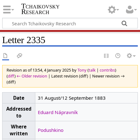
Tchaikovsky
Research
Letter 2335
Revision as of 13:54, 4 January 2025 by
Tony
(
talk
|
contribs
)
(
diff
)
← Older revision
| Latest revision (diff) | Newer revision →
(diff)
Date
31 August/12 September 1883
Addressed
Eduard Nápravník
to
Where
Podushkino
written