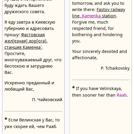
tomorrow, and ask you to
буду ждать Вашего
write there:
Fastov railway
дружеского совета.
line,
Kamenka
station
.
Я еду завтра в Киевскую
Forgive me, much
губернию и адресовать
respected friend, for
прошу:
Фастовская
bothering and hindering
жел[езная] дор[ога],
you.
станция Каменка`
.
Your sincerely devoted and
Простите,
affectionate,
многоуважаемый друг, что
беспокою и затрудняю
P. Tchaikovsky
Вас.
Искренно преданный и
*
If you have Velinskaya,
любящий Вас,
then sooner her than
Raab
.
П. Чайковский
*
Если Велинская у Вас, то
уже скорее ей, чем Рааб.