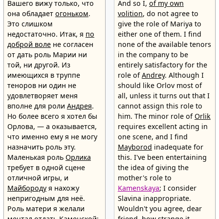
Вашего вижу только, что
And so I,
of my own
она обладает
огоньком
.
volition
, do not agree to
Это слишком
give the role of Mariya to
недостаточно. Итак, я
по
either one of them. I find
доброй воле
не согласен
none of the available tenors
от дать роль Марии ни
in the company to be
той, ни другой. Из
entirely satisfactory for the
имеющихся в труппе
role of
Andrey
. Although I
теноров ни один не
should like Orlov most of
удовлетворяет меня
all, unless it turns out that I
вполне для роли
Андрея
.
cannot assign this role to
Но более всего я хотел бы
him. The minor role of
Orlik
Орлова, — а оказывается,
requires excellent acting in
что именно ему я не могу
one scene, and I find
назначить роль эту.
Mayborod
inadequate for
Маленькая роль
Орлика
this. I've been entertaining
требует в одной сцене
the idea of giving the
отличной игры, и
mother's role to
Майбороду
я нахожу
Kamenskaya
; I consider
непригодным для неё.
Slavina inappropriate.
Роль матери я желали
Wouldn't you agree, dear
мечтал отдать
Каменской
;
friend, how strange it