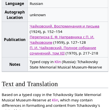
Language
Russian
Autograph
unknown
Location
Чайковский. Воспоминания и письма
(1924), p. 152–154
Переписка Е. Ф. Направника с П. И.
Publication
Чайковским
(1959), p. 127–128
П. И. Чайковский. Полное собрание
сочинений, том XII
(1970), p. 217–218
Typed copy in
Klin
(Russia): Tchaikovsky
Notes
State Memorial Musical Museum-Reserve
Text and Translation
Based on a typed copy in the Tchaikovsky State Memorial
Musical Museum-Reserve at
Klin
, which may contain
differences in formatting and content from Tchaikovsky's