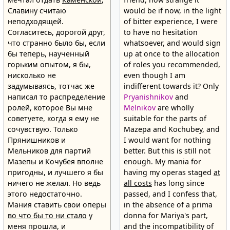
Славину считаю
would be if now, in the light
неподходящей.
of bitter experience, I were
Согласитесь, дорогой друг,
to have no hesitation
что странно было бы, если
whatsoever, and would sign
бы теперь, наученный
up at once to the allocation
горьким опытом, я бы,
of roles you recommended,
нисколько не
even though I am
задумываясь, тотчас же
indifferent towards it? Only
написал то распределение
Pryanishnikov
and
ролей, которое Вы мне
Melnikov
are wholly
советуете, когда я ему не
suitable for the parts of
сочувствую. Только
Mazepa and Kochubey, and
Прянишников и
I would want for nothing
Мельников для партий
better. But this is still not
Мазепы и Кочубея вполне
enough. My mania for
пригодны, и лучшего я бы
having my operas staged
at
ничего не желал. Но ведь
all costs
has long since
этого недостаточно.
passed, and I confess that,
Мания ставить свои оперы
in the absence of a prima
во что бы то ни стало
у
donna for Mariya's part,
меня прошла, и
and the incompatibility of