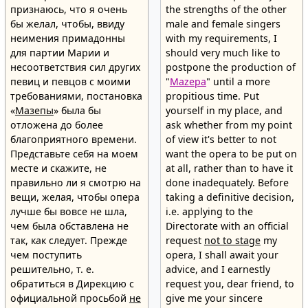
признаюсь, что я очень
the strengths of the other
бы желал, чтобы, ввиду
male and female singers
неимения примадонны
with my requirements, I
для партии Марии и
should very much like to
несоответствия сил других
postpone the production of
певиц и певцов с моими
"
Mazepa
" until a more
требованиями, постановка
propitious time. Put
«
Мaзепы
» была бы
yourself in my place, and
отложена до более
ask whether from my point
благоприятного времени.
of view it's better to not
Представьте себя на моем
want the opera to be put on
месте и скажите, не
at all, rather than to have it
правильно ли я смотрю на
done inadequately. Before
вещи, желая, чтобы опера
taking a definitive decision,
лучше бы вовсе не шла,
i.e. applying to the
чем была обставлена не
Directorate with an official
так, как следует. Прежде
request
not to stage
my
чем поступить
opera, I shall await your
решительно, т. е.
advice, and I earnestly
обратиться в Дирекцию с
request you, dear friend, to
официальной просьбой
не
give me your sincere