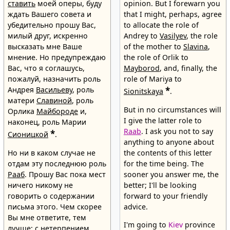
ставить
моей оперы, буду
opinion. But I forewarn you
ждать Вашего совета и
that I might, perhaps, agree
убедительно прошу Вас,
to allocate the role of
милый друг, искренно
Andrey to
Vasilyev
, the role
высказать мне Ваше
of the mother to
Slavina
,
мнение. Но предупреждаю
the role of Orlik to
Вас, что я соглашусь,
Mayborod
, and, finally, the
пожалуй, назначить роль
role of Mariya to
Андрея
Васильеву
, роль
*
Sionitskaya
.
матери
Славиной
, роль
But in no circumstances will
Орлика
Майбороде
и,
I give the latter role to
наконец, роль Марии
Raab
. I ask you not to say
*
Сионицкой
.
anything to anyone about
Но ни в каком случае не
the contents of this letter
отдам эту последнюю роль
for the time being. The
Рааб
. Прошу Вас пока мест
sooner you answer me, the
ничего никому не
better; I'll be looking
говорить о содержании
forward to your friendly
письма этого. Чем скорее
advice.
Вы мне ответите, тем
I'm going to
Kiev
province
лучше; с нетерпением