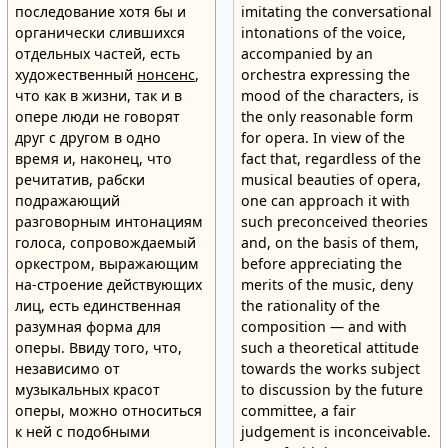
последование хотя бы и
imitating the conversational
органически слившихся
intonations of the voice,
отдельных частей, есть
accompanied by an
художественный
нонсенс
,
orchestra expressing the
что как в жизни, так и в
mood of the characters, is
опере люди не говорят
the only reasonable form
друг с другом в одно
for opera. In view of the
время и, наконец, что
fact that, regardless of the
речитатив, рабски
musical beauties of opera,
подражающий
one can approach it with
разговорным интонациям
such preconceived theories
голоса, сопровождаемый
and, on the basis of them,
оркестром, выражающим
before appreciating the
на-строение действующих
merits of the music, deny
лиц, есть единственная
the rationality of the
разумная форма для
composition — and with
оперы. Ввиду того, что,
such a theoretical attitude
независимо от
towards the works subject
музыкальных красот
to discussion by the future
оперы, можно относиться
committee, a fair
к ней с подобными
judgement is inconceivable.