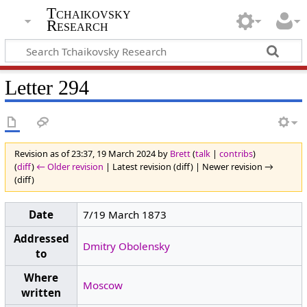
Tchaikovsky
Research
Letter 294
Revision as of 23:37, 19 March 2024 by
Brett
(
talk
|
contribs
)
(
diff
)
← Older revision
| Latest revision (diff) | Newer revision →
(diff)
Date
7/19 March 1873
Addressed
Dmitry Obolensky
to
Where
Moscow
written