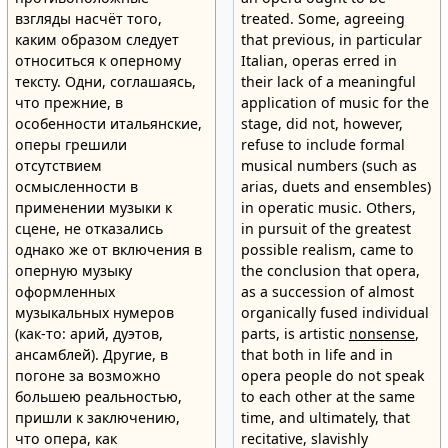
взгляды насчёт того,
treated. Some, agreeing
каким образом следует
that previous, in particular
относиться к оперному
Italian, operas erred in
тексту. Одни, соглашаясь,
their lack of a meaningful
что прежние, в
application of music for the
особенности итальянские,
stage, did not, however,
оперы грешили
refuse to include formal
отсутствием
musical numbers (such as
осмысленности в
arias, duets and ensembles)
применении музыки к
in operatic music. Others,
сцене, не отказались
in pursuit of the greatest
однако же от включения в
possible realism, came to
оперную музыку
the conclusion that opera,
оформленных
as a succession of almost
музыкальных нумеров
organically fused individual
(как-то: арий, дуэтов,
parts, is artistic
nonsense
,
ансамблей). Другие, в
that both in life and in
погоне за возможно
opera people do not speak
большею реальностью,
to each other at the same
пришли к заключению,
time, and ultimately, that
что опера, как
recitative, slavishly