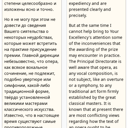
степени целесообразно и
expediency and are
изложены ясно и точно.
presented clearly and
precisely.
Но я не могу при этом не
довести до сведения
But at the same time I
Вашего сиятельства о
cannot help bring to Your
некоторых неудобствах,
Excellency's attention some
которые может встретить
of the inconveniences that
на практике присуждение
the awarding of the prize
премии. Главной дирекции
may encounter in practice.
небезызвестно, что опера,
The Principal Directorate is
как всякое вокальное
well aware that opera, as
сочинение, не подлежит,
any vocal composition, is
подобно увертюре или
not subject, like an overture
симфонии, какой-либо
or a symphony, to any
традиционной форме,
traditional art form firmly
твёрдо установленной
established by the great
великими мастерами
classical masters. It is
классического искусства.
known that at present there
Известно, что в настоящее
are most conflicting views
время существуют самые
regarding how the text of
противоположные
an opera ought to be