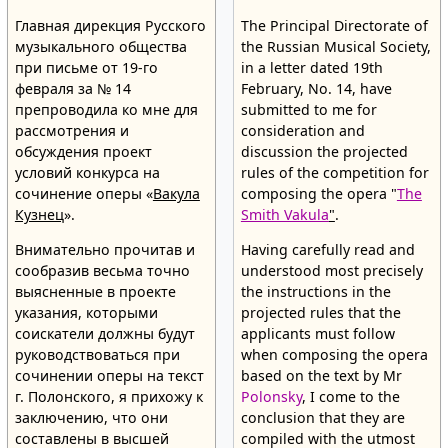
Главная дирекция Русского
The Principal Directorate of
музыкального общества
the Russian Musical Society,
при письме от 19-го
in a letter dated 19th
февраля за № 14
February, No. 14, have
препроводила ко мне для
submitted to me for
рассмотрения и
consideration and
обсуждения проект
discussion the projected
условий конкурса на
rules of the competition for
сочинение оперы «
Вакула
composing the opera "
The
Кузнец
».
Smith Vakula
"
.
Внимательно прочитав и
Having carefully read and
сообразив весьма точно
understood most precisely
выясненные в проекте
the instructions in the
указания, которыми
projected rules that the
соискатели должны будут
applicants must follow
руководствоваться при
when composing the opera
сочинении оперы на текст
based on the text by Mr
г. Полонского, я прихожу к
Polonsky
, I come to the
заключению, что они
conclusion that they are
составлены в высшей
compiled with the utmost