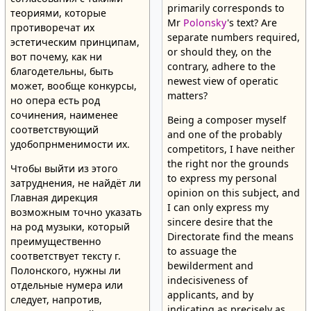
primarily corresponds to
теориями, которые
Mr
Polonsky
's text? Are
противоречат их
separate numbers required,
эстетическим принципам,
or should they, on the
вот почему, как ни
contrary, adhere to the
благодетельны, быть
newest view of operatic
может, вообще конкурсы,
matters?
но опера есть род
сочинения, наименее
Being a composer myself
соответствующий
and one of the probably
удобопрнменимости их.
competitors, I have neither
the right nor the grounds
Чтобы выйти из этого
to express my personal
затруднения, не найдёт ли
opinion on this subject, and
Главная дирекция
I can only express my
возможным точно указать
sincere desire that the
на род музыки, который
Directorate find the means
преимущественно
to assuage the
соответствует тексту г.
bewilderment and
Полонского, нужны ли
indecisiveness of
отдельные нумера или
applicants, and by
следует, напротив,
indicating as precisely as