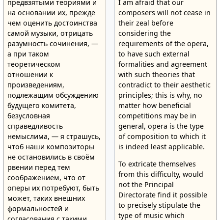
предвзятыми теориями и
I am afraid that our
на основании их, прежде
composers will not cease in
чем оценить достоинства
their zeal before
самой музыки, отрицать
considering the
разумность сочинения, —
requirements of the opera,
а при таком
to have such external
теоретическом
formalities and agreement
отношении к
with such theories that
произведениям,
contradict to their aesthetic
подлежащим обсуждению
principles; this is why, no
будущего комитета,
matter how beneficial
безусловная
competitions may be in
справедливость
general, opera is the type
немыслима, — я страшусь,
of composition to which it
чтоб наши композиторы
is indeed least applicable.
не остановились в своём
To extricate themselves
рвении перед тем
from this difficulty, would
соображением, что от
not the Principal
оперы их потребуют, быть
Directorate find it possible
может, таких внешних
to precisely stipulate the
формальностей и
type of music which
согласования с такими