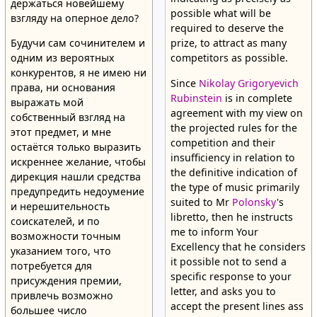
держаться новейшему
possible what will be
взгляду на оперное дело?
required to deserve the
Будучи сам сочинителем и
prize, to attract as many
одним из вероятных
competitors as possible.
конкурентов, я не имею ни
Since
Nikolay Grigoryevich
права, ни основания
Rubinstein
is in complete
выражать мой
agreement with my view on
собственный взгляд на
the projected rules for the
этот предмет, и мне
competition and their
остаётся только выразить
insufficiency in relation to
искреннее желание, чтобы
the definitive indication of
дирекция нашли средства
the type of music primarily
предупредить недоумение
suited to Mr
Polonsky
's
и нерешительность
libretto, then he instructs
соискателей, и по
me to inform Your
возможности точным
Excellency that he considers
указанием того, что
it possible not to send a
потребуется для
specific response to your
присуждения премии,
letter, and asks you to
привлечь возможно
accept the present lines ass
большее число