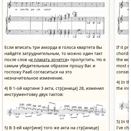
Если вписать три аккорда в голоса квартета Вы
If it pr
найдёте затруднительным, то можно один такт
chords 
после слов «
и плакать хочется
» пропустить. Но я
the wor
самым убедительным образом прошу Вас и
most e
госпожу Рааб согласиться на это
consent
незначительное изменение.
4) In t
4) В 1-ой картине 3 акта, стр[аница] 28, изменил
the ins
инструментовку двух тактов:
5) In t
5) В 3-ей карт[ине] того же акта на стр[анице]
I've ch