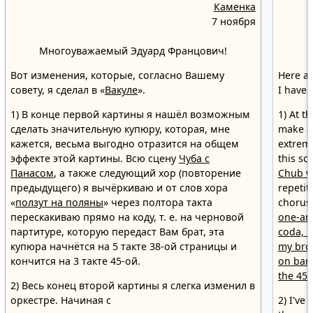
Каменка
7 ноября
Многоуважаемый Эдуард Францович!
Вот изменения, которые, согласно Вашему
Here ar
совету, я сделал в «
Вакуле
».
I have 
1) В конце первой картины я нашёл возможным
1) At t
сделать значительную купюру, которая, мне
make a 
кажется, весьма выгодно отразится на общем
extreme
эффекте этой картины. Всю сцену
Чуба с
this sc
Панасом
, а также следующий хор (повторение
Chub w
предыдущего) я вычёркиваю и от слов хора
repetit
«
ползут на поляны
» через полтора такта
chorus'
перескакиваю прямо на коду, т. е. на черновой
one-and
партитуре, которую передаст Вам брат, эта
coda, i
купюра начнётся на 5 такте 38-ой страницы и
my brot
кончится на 3 такте 45-ой.
on bar 
the 45t
2) Весь конец второй картины я слегка изменил в
оркестре. Начиная с
2) I've