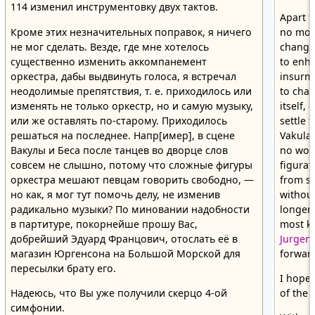
114 изменил инструментовку двух тактов.
Apart f
Кроме этих незначительных поправок, я ничего
no mor
не мог сделать. Везде, где мне хотелось
changes
существенно изменить аккомпанемент
to enha
оркестра, дабы выдвинуть голоса, я встречал
insurmo
неодолимые препятствия, т. е. приходилось или
to chan
изменять не только оркестр, но и самую музыку,
itself, 
или же оставлять по-старому. Приходилось
settle 
решаться на последнее. Напр[имер], в сцене
Vakula 
Вакулы и Беса после танцев во дворце слов
no word
совсем не слышно, потому что сложные фигуры
figurat
оркестра мешают певцам говорить свободно, —
from si
но как, я мог тут помочь делу, не изменив
without
радикально музыки? По миновании надобности
longer 
в партитуре, покорнейше прошу Вас,
most k
добрейший Эдуард Францович, отослать её в
Jurgen
магазин Юргенсона на Большой Морской для
forward
пересылки брату его.
I hope 
Надеюсь, что Вы уже получили скерцо 4-ой
of the
симфонии.