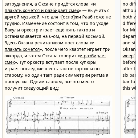
затруднения, а
Оксане
придётся слова: «
и
no diff
плакать хочется и разбирает смех
» — выучить с
althou
другой музыкой, что для г[оспо]жи Рааб тоже не
both wa
трудно. Изменение состоит в том, что по уходе
differe
Вакулы оркестр играет ещё пять тактов и
for Mr
останавливается на 6-ом, на первой восьмой.
departu
Здесь Оксана речитативом поёт слова «
и
and sto
плакать хочется
», после чего квартет играет три
Oksana 
аккорда, и затем Оксана говорит «
и разбирает
weep
",
смех
». Тут оркестр вступает после купюры,
before 
играет последние шесть тактов картины по-
after t
старому, но один такт ради симметрии ритма я
six bar
пропустил. Одним словом, все это место
bar for
получит следующий вид:
this wh