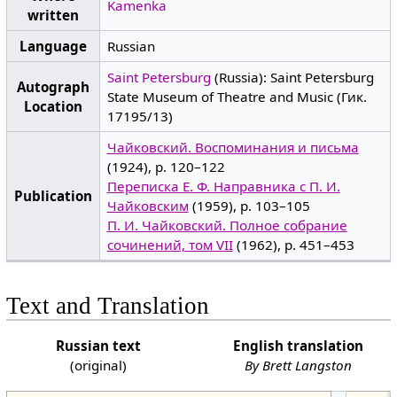
Kamenka
written
Language
Russian
Saint Petersburg
(Russia): Saint Petersburg
Autograph
State Museum of Theatre and Music (Гик.
Location
17195/13)
Чайковский. Воспоминания и письма
(1924), p. 120–122
Переписка Е. Ф. Направника с П. И.
Publication
Чайковским
(1959), p. 103–105
П. И. Чайковский. Полное собрание
сочинений, том VII
(1962), p. 451–453
Text and Translation
Russian text
English translation
(original)
By Brett Langston