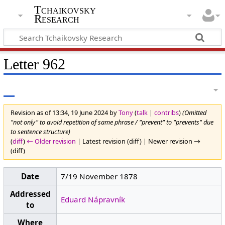
Tchaikovsky
Research
Letter 962
Revision as of 13:34, 19 June 2024 by
Tony
(
talk
|
contribs
)
(Omitted
"not only" to avoid repetition of same phrase / "prevent" to "prevents" due
to sentence structure)
(
diff
)
← Older revision
| Latest revision (diff) | Newer revision →
(diff)
Date
7/19 November 1878
Addressed
Eduard Nápravník
to
Where