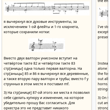
the end
я вычеркнул все духовые инструменты, за
исключением 1-ой флейты и 1-го кларнета,
I've st
которые сохранили нотки:
excepti
preserv
Вместо двух валторн унисоном вступит на
четвёртом такте 82 и четвёртом такте 83
Instead
стр[аницы] одна только первая валторна. На
alone w
стр[аныцы] 85 и 86 я вычеркнул все деревянные,
the fou
а также вторую пару валторн и трубы; вместо f у
out all
струнных в этом месте я поставил mf.
horns a
strings
3) На стр[анице] 87-ой этого же места я позволил
себе сделать купюру и изменение, на которое
3) On t
убедительно прошу Вас согласиться. Для
cut and
оркестра это не представит никакого
strongl