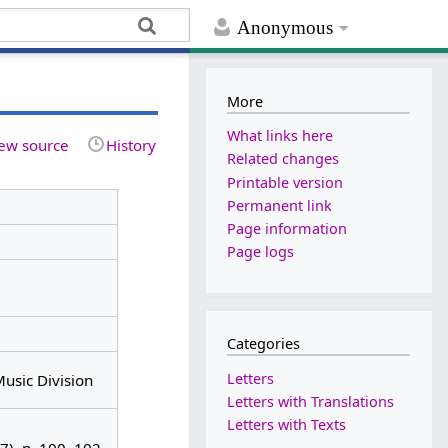
Anonymous
More
What links here
ew source
History
Related changes
Printable version
Permanent link
Page information
Page logs
Categories
Letters
Music Division
Letters with Translations
Letters with Texts
7), p. 100–102