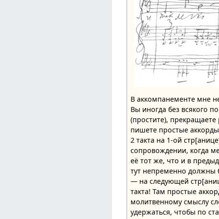
В аккомпанементе мне не
Вы иногда без всякого по
(простите), прекращаете
пишете простые аккорды
2 такта на 1-ой стр[аниц
сопровождении, когда ме
её тот же, что и в преды
тут непременно должны б
— на следующей cтp[аниц
такта! Там простые аккор
молитвенному смыслу сло
удержаться, чтобы по ст