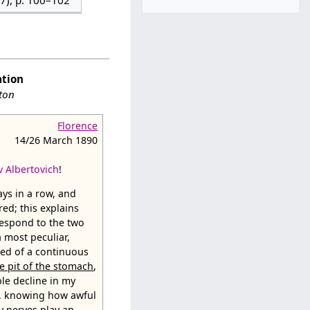
ation
ston
Florence
14/26 March 1890
v Albertovich
!
days in a row, and
red; this explains
respond to the two
a most peculiar,
ed of a continuous
e pit of the stomach
,
ble decline in my
tor, knowing how awful
y nerves play an