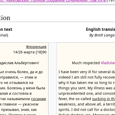
tion
an text
English transl
ginal)
By Brett Lang
Флоренция
14/26 марта [18]90
дислав Альбертович!
Much respected
Vladisla
ыл очень болен, да и до
I have been very ill for several 
оправился, — этим и
indeed I am still not fully recove
го не отзывался на
why it has taken me so long to 
их. Болезнь у меня была
things you sent. My illness was 
алая и состояла в
unprecedented one, and consist
в так называемом
сосании
fever, the so-called
sucking in th
, а главное — ужасном
weakness, and above all, a terri
 призывал, зная, как
spirits. I did not call for a doc
ора. Притом в моих
Italian doctors are. Moreover, m