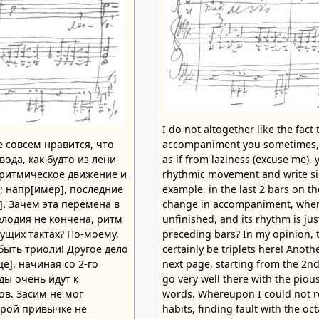
I do not altogether like the fact 
 совсем нравится, что
accompaniment you sometimes, 
вода, как будто из
лени
as if from
laziness
(excuse me), 
 ритмическое движение и
rhythmic movement and write si
; напр[имер], последние
example, in the last 2 bars on t
е]. Зачем эта перемена в
change in accompaniment, when
лодия не кончена, ритм
unfinished, and its rhythm is jus
дущих тактах? По-моему,
preceding bars? In my opinion, 
ыть триоли! Другое дело
certainly be triplets here! Anot
е], начиная со 2-го
next page, starting from the 2n
ды очень идут к
go very well there with the pio
в. Засим не мог
words. Whereupon I could not re
арой привычке не
habits, finding fault with the oc