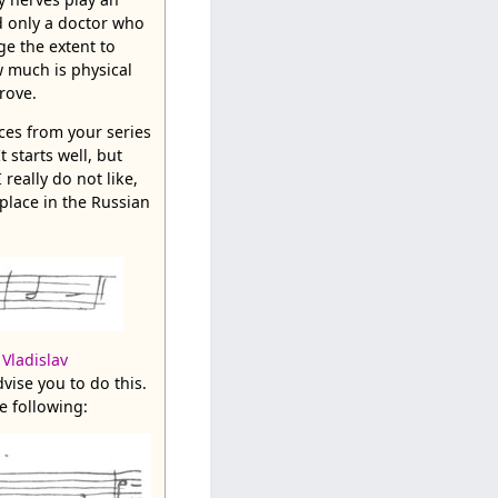
d only a doctor who
ge the extent to
 much is physical
prove.
ces from your series
t starts well, but
really do not like,
lace in the Russian
,
Vladislav
dvise you to do this.
e following: