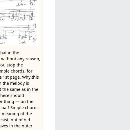
that in the
without any reason,
you stop the
mple chords; for
he 1st page. Why this
 the melody is
t the same as in the
there should
her thing — on the
d bar! Simple chords
us meaning of the
sist, out of old
taves in the outer