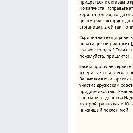
придраться к октавам в к
Пожалуйста, исправьте э
хороши только, когда он
целом ряде аккордов доп
стр[аница], 2-ой такт) о
Скрипичная вещица весь
печати целый ряд таких
только эта одна? Если ест
пожалуйста, пришлите!
Засим прошу не сердить
и верить, что я всегда о
Ваших композиторских п
участие дружеским сове
придирчивостью. Ужасн
состоянию здоровья Над
которой, равно как и Юл
нижайший поклон мой.