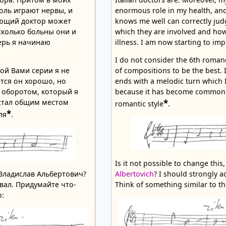
оль играют нервы, и
enormous role in my health, an
ающий доктор может
knows me well can correctly jud
сколько больны они и
which they are involved and how
ерь я начинаю
illness. I am now starting to im
I do not consider the 6th roman
ой Вами серии я не
of compositions to be the best. I
тся он хорошо, но
ends with a melodic turn which I 
 оборотом, который я
because it has become commonp
 стал общим местом
*
romantic style
.
*
ля
.
Is it not possible to change this
 Владислав Альбертович?
Albertovich
? I should strongly a
вал. Придумайте что-
Think of something similar to th
о: