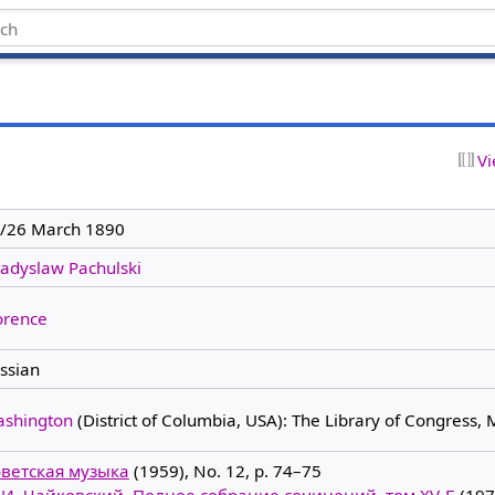
Vi
/26 March 1890
adyslaw Pachulski
orence
ssian
shington
(District of Columbia, USA): The Library of Congress, 
ветская музыка
(1959), No. 12, p. 74–75
 И. Чайковский. Полное собрание сочинений, том XV-Б
(197