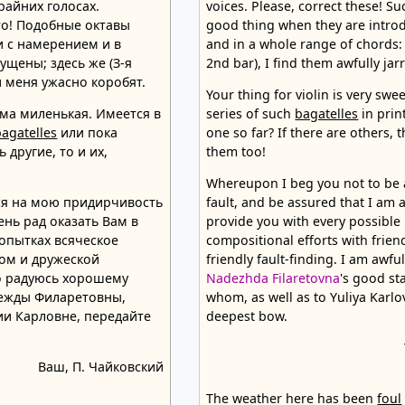
райних голосах.
voices. Please, correct these! Su
то! Подобные октавы
good thing when they are introd
и с намерением и в
and in a whole range of chords:
ущены; здесь же (З-я
2nd bar), I find them awfully jar
ни меня ужасно коробят.
Your thing for violin is very swe
ма миленькая. Имеется в
series of such
bagatelles
in print
bagatelles
или пока
one so far? If there are others, 
ь другие, то и их,
them too!
Whereupon I beg you not to be 
ся на мою придирчивость
fault, and be assured that I am 
чень рад оказать Вам в
provide you with every possible 
опытках всяческое
compositional efforts with frien
том и дружеской
friendly fault-finding. I am awf
о радуюсь хорошему
Nadezhda Filaretovna
's good sta
ежды Филаретовны,
whom, as well as to Yuliya Karlo
ии Карловне, передайте
deepest bow.
Ваш, П. Чайковский
The weather here has been
foul