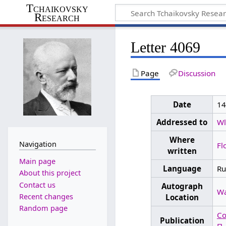
Tchaikovsky
Research
Letter 4069
Page
Discussion
Date
14
Addressed to
Wl
Where
Navigation
Fl
written
Main page
Language
Ru
About this project
Contact us
Autograph
Wa
Recent changes
Location
Random page
Со
Publication
П.