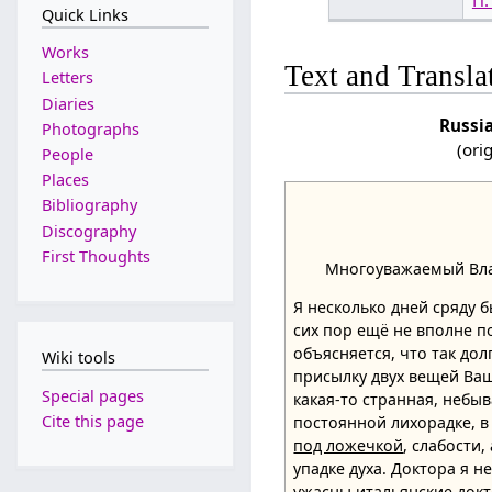
Quick Links
Works
Text and Transla
Letters
Diaries
Russi
Photographs
(ori
People
Places
Bibliography
Discography
First Thoughts
Многоуважаемый Вла
Я несколько дней сряду б
сих пор ещё не вполне п
объясняется, что так дол
Wiki tools
присылку двух вещей Ваш
Special pages
какая-то странная, небыв
Cite this page
постоянной лихорадке, 
под ложечкой
, слабости
упадке духа. Доктора я не
ужасны итальянские докт