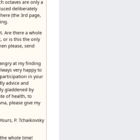
ch octaves are only a
uced deliberately
 here (the 3rd page,
ring.
et. Are there a whole
, or is this the only
then please, send
angry at my finding
always very happy to
participation in your
dly advice and
ully gladdened by
te of health, to
vna, please give my
Yours, P. Tchaikovsky
the whole time!