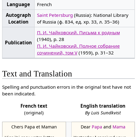
Language
French
Autograph
Saint Petersburg
(Russia): National Library
Location
of Russia (ф. 834, ед. хр. 33, л. 35–36)
П. И. Чайковский. Письма к родным
(1940), p. 28
Publication
П. И. Чайковский. Полное собрание
сочинений, том V
(1959), p. 31–32
Text and Translation
Spelling and punctuation errors in the original text have not
been indicated.
French text
English translation
(original)
By Luis Sundkvist
Chers Papa et Maman
Dear
Papa
and
Mama