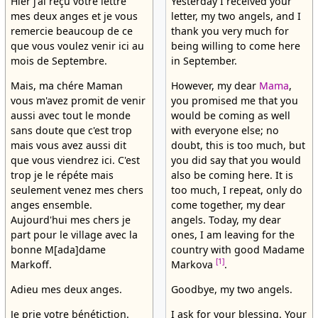
Hier j'ai reçu votre lettre
Yesterday I received your
mes deux anges et je vous
letter, my two angels, and I
remercie beaucoup de ce
thank you very much for
que vous voulez venir ici au
being willing to come here
mois de Septembre.
in September.
Mais, ma chére Maman
However, my dear
Mama
,
vous m'avez promit de venir
you promised me that you
aussi avec tout le monde
would be coming as well
sans doute que c'est trop
with everyone else; no
mais vous avez aussi dit
doubt, this is too much, but
que vous viendrez ici. C'est
you did say that you would
trop je le répéte mais
also be coming here. It is
seulement venez mes chers
too much, I repeat, only do
anges ensemble.
come together, my dear
Aujourd'hui mes chers je
angels. Today, my dear
part pour le village avec la
ones, I am leaving for the
bonne M[ada]dame
country with good Madame
[1]
Markoff.
Markova
.
Adieu mes deux anges.
Goodbye, my two angels.
Je prie votre bénétiction.
I ask for your blessing. Your