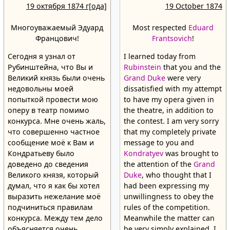
19 октября 1874 г[ода]
19 October 1874
Многоуважаемый Эдуард
Most respected
Eduard
Францович!
Frantsovich
!
Сегодня я узнал от
I learned today from
Рубинштейна, что Вы и
Rubinstein
that you and the
Великий князь были очень
Grand Duke
were very
недовольны моей
dissatisfied with my attempt
попыткой провести мою
to have my opera given in
оперу в театр помимо
the theatre, in addition to
конкурса. Мне очень жаль,
the contest. I am very sorry
что совершенно частное
that my completely private
сообщение моё к Вам и
message to you and
Кондратьеву было
Kondratyev
was brought to
доведено до сведения
the attention of the
Grand
Великого князя, который
Duke
, who thought that I
думал, что я как бы хотел
had been expressing my
выразить нежелание моё
unwillingness to obey the
подчиниться правилам
rules of the competition.
конкурса. Между тем дело
Meanwhile the matter can
объясняется очень
be very simply explained. I