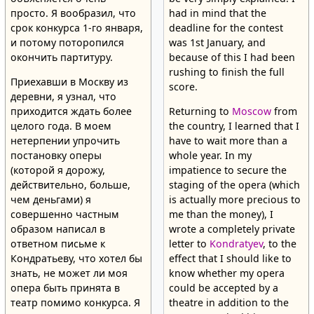
просто. Я вообразил, что
had in mind that the
срок конкурса 1-го января,
deadline for the contest
и потому поторопился
was 1st January, and
окончить партитуру.
because of this I had been
rushing to finish the full
Приехавши в Москву из
score.
деревни, я узнал, что
приходится ждать более
Returning to
Moscow
from
целого года. В моем
the country, I learned that I
нетерпении упрочить
have to wait more than a
постановку оперы
whole year. In my
(которой я дорожу,
impatience to secure the
действительно, больше,
staging of the opera (which
чем деньгами) я
is actually more precious to
совершенно частным
me than the money), I
образом написал в
wrote a completely private
ответном письме к
letter to
Kondratyev
, to the
Кондратьеву, что хотел бы
effect that I should like to
знать, не может ли моя
know whether my opera
опера быть принята в
could be accepted by a
театр помимо конкурса. Я
theatre in addition to the