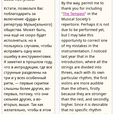
By the way, permit me to
Кстати, позвольте Вас
thank you for including
поблагодарить за
"
The Tempest
" in the
включение «
Бури
» в
Musical Society's
репертуар Музык[ального]
repertoire. Perhaps it is not
общества. Может быть,
due to be performed yet,
она ещё не скоро будет
but I may take this
исполняться, но я
opportunity to correct one
пользуюсь случаем, чтобы
of my mistakes in the
исправить одну мою
instrumentation. I noticed
ошибку в инструментовке.
last year that in the
Я заметил в прошлом году,
introduction, where all the
что в интродукции, где все
strings are divided into
струнные разделены на
threes, each with its own
три и у всех особенный
particular rhythm, the first
ритм, — первые скрипки
violins are more audible
слышны более других, во-
than the others, firstly
первых, потому, что они
because they are stronger
сильнее других, а во-
than the rest, and secondly,
вторых, выше. Так как
higher. Since it is desirable
желательно, чтобы в этом
that no specific rhythm