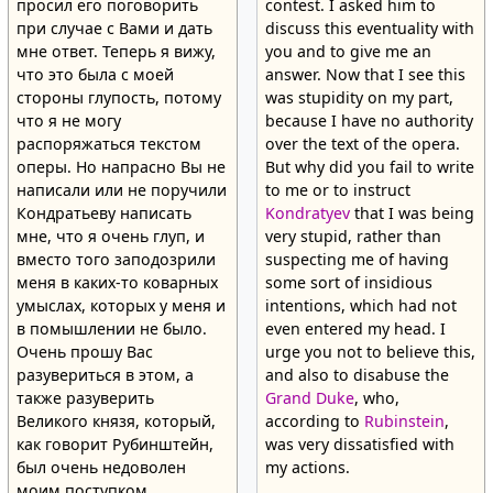
просил его поговорить
contest. I asked him to
при случае с Вами и дать
discuss this eventuality with
мне ответ. Теперь я вижу,
you and to give me an
что это была с моей
answer. Now that I see this
стороны глупость, потому
was stupidity on my part,
что я не могу
because I have no authority
распоряжаться текстом
over the text of the opera.
оперы. Но напрасно Вы не
But why did you fail to write
написали или не поручили
to me or to instruct
Кондратьеву написать
Kondratyev
that I was being
мне, что я очень глуп, и
very stupid, rather than
вместо того заподозрили
suspecting me of having
меня в каких-то коварных
some sort of insidious
умыслах, которых у меня и
intentions, which had not
в помышлении не было.
even entered my head. I
Очень прошу Вас
urge you not to believe this,
разувериться в этом, а
and also to disabuse the
также разуверить
Grand Duke
, who,
Великого князя, который,
according to
Rubinstein
,
как говорит Рубинштейн,
was very dissatisfied with
был очень недоволен
my actions.
моим поступком.