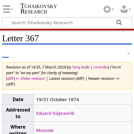
Tchaikovsky
Research
Letter 367
Revision as of 14:35, 7 March 2024 by
Tony
(
talk
|
contribs
)
("on m
part" to "on my part" for clarity of meaning)
(
diff
)
← Older revision
| Latest revision (diff) | Newer revision →
(diff)
Date
19/31 October 1874
Addressed
Eduard Nápravník
to
Where
Moscow
written