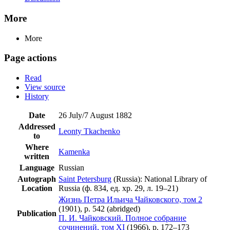
More
More
Page actions
Read
View source
History
Date
26 July/7 August 1882
Addressed
Leonty Tkachenko
to
Where
Kamenka
written
Language
Russian
Autograph
Saint Petersburg
(Russia): National Library of
Location
Russia (ф. 834, ед. хр. 29, л. 19–21)
Жизнь Петра Ильича Чайковского, том 2
(1901), p. 542 (abridged)
Publication
П. И. Чайковский. Полное собрание
сочинений, том XI
(1966), p. 172–173