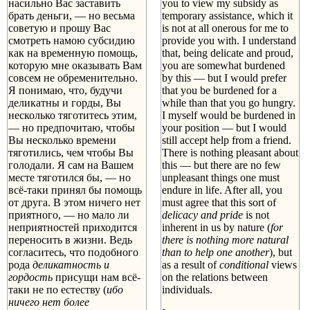
насильно Вас заставить
you to view my subsidy as
брать деньги, — но весьма
temporary assistance, which it
советую и прошу Вас
is not at all onerous for me to
смотреть намою субсидию
provide you with. I understand
как на временную помощь,
that, being delicate and proud,
которую мне оказывать Вам
you are somewhat burdened
совсем не обременительно.
by this — but I would prefer
Я понимаю, что, будучи
that you be burdened for a
деликатны и горды, Вы
while than that you go hungry.
несколько тяготитесь этим,
I myself would be burdened in
— но предпочитаю, чтобы
your position — but I would
Вы несколько времени
still accept help from a friend.
тяготились, чем чтобы Вы
There is nothing pleasant about
голодали. Я сам на Вашем
this — but there are no few
месте тяготился бы, — но
unpleasant things one must
всё-таки принял бы помощь
endure in life. After all, you
от друга. В этом ничего нет
must agree that this sort of
приятного, — но мало ли
delicacy and pride
is not
неприятностей приходится
inherent in us by nature (
for
переносить в жизни. Ведь
there is nothing more natural
согласитесь, что подобного
than to help one another
), but
рода
деликатность и
as a result of
conditional
views
гордость
присущи нам всё-
on the relations between
таки не по естеству (
ибо
individuals.
ничего нет более