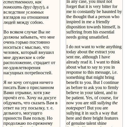
In any case, you must not
естественного, как
forget that it is very bitter for
помогать друг другу
), а
me to constantly be haunted by
вследствие
условных
the thought that a person who
взглядов на отношения
inspired in me a friendly
людей между собою.
disposition towards himself, is
Во всяком случае Вы не
suffering from his essential
должны забывать, что мне
needs going unsatisfied.
очень горько постоянно
I do not want to write anything
носиться с мыслью, что
today about the extract you
человек, который внушил
sent me, although I have
мне дружеское к себе
already read it. I want to think
расположение, страдает от
about what to say to you in
не-удовлетворения
response to this message, i.e.
насущных потребностей.
something that might bring
Я не хочу сегодня ничего
benefit to you. But I continue
писать Вам о присланном
as before to ask you to firmly
Вами отрывке, хотя уже
believe in your talent, and to
прочёл его. Хочу на досуге
be patient. Yes, of course, for
обдумать, что сказать Вам в
now you are still
sullying the
ответ на эту посылку, т. е.
notepaper
! But you are
дельного, могущего
sullying it in such a way that
принести Вам пользу. Но
here and there bright features
продолжаю по-прежнему
of genuine talent shine