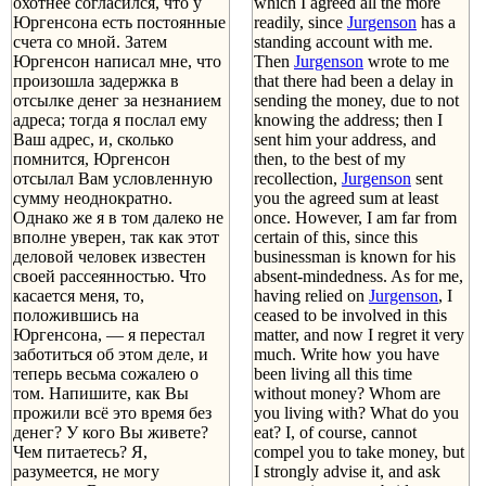
охотнее согласился, что у
which I agreed all the more
Юргенсона есть постоянные
readily, since
Jurgenson
has a
счета со мной. Затем
standing account with me.
Юргенсон написал мне, что
Then
Jurgenson
wrote to me
произошла задержка в
that there had been a delay in
отсылке денег за незнанием
sending the money, due to not
адреса; тогда я послал ему
knowing the address; then I
Ваш адрес, и, сколько
sent him your address, and
помнится, Юргенсон
then, to the best of my
отсылал Вам условленную
recollection,
Jurgenson
sent
сумму неоднократно.
you the agreed sum at least
Однако же я в том далеко не
once. However, I am far from
вполне уверен, так как этот
certain of this, since this
деловой человек известен
businessman is known for his
своей рассеянностью. Что
absent-mindedness. As for me,
касается меня, то,
having relied on
Jurgenson
, I
положившись на
ceased to be involved in this
Юргенсона, — я перестал
matter, and now I regret it very
заботиться об этом деле, и
much. Write how you have
теперь весьма сожалею о
been living all this time
том. Напишите, как Вы
without money? Whom are
прожили всё это время без
you living with? What do you
денег? У кого Вы живете?
eat? I, of course, cannot
Чем питаетесь? Я,
compel you to take money, but
разумеется, не могу
I strongly advise it, and ask