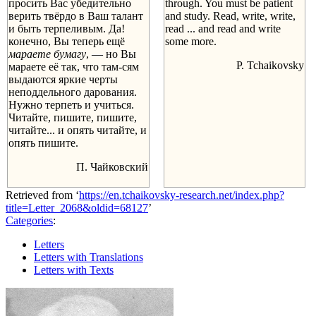
просить Вас убедительно
through. You must be patient
верить твёрдо в Ваш талант
and study. Read, write, write,
и быть терпеливым. Да!
read ... and read and write
конечно, Вы теперь ещё
some more.
мараете бумагу
, — но Вы
P. Tchaikovsky
мараете её так, что там-сям
выдаются яркие черты
неподдельного дарования.
Нужно терпеть и учиться.
Читайте, пишите, пишите,
читайте... и опять читайте, и
опять пишите.
П. Чайковский
Retrieved from ‘
https://en.tchaikovsky-research.net/index.php?
title=Letter_2068&oldid=68127
’
Categories
:
Letters
Letters with Translations
Letters with Texts