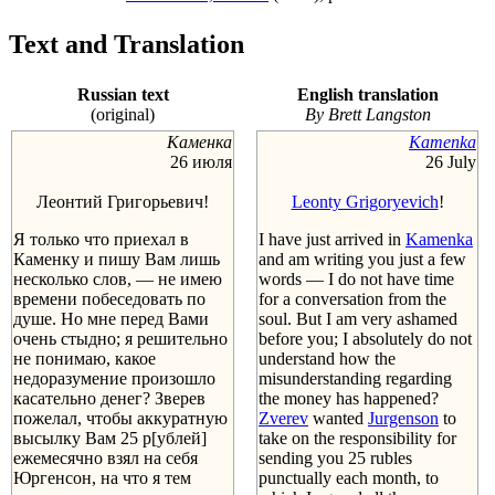
Text and Translation
Russian text
English translation
(original)
By Brett Langston
Каменка
Kamenka
26 июля
26 July
Леонтий Григорьевич!
Leonty Grigoryevich
!
Я только что приехал в
I have just arrived in
Kamenka
Каменку и пишу Вам лишь
and am writing you just a few
несколько слов, — не имею
words — I do not have time
времени побеседовать по
for a conversation from the
душе. Но мне перед Вами
soul. But I am very ashamed
очень стыдно; я решительно
before you; I absolutely do not
не понимаю, какое
understand how the
недоразумение произошло
misunderstanding regarding
касательно денег? Зверев
the money has happened?
пожелал, чтобы аккуратную
Zverev
wanted
Jurgenson
to
высылку Вам 25 р[ублей]
take on the responsibility for
ежемесячно взял на себя
sending you 25 rubles
Юргенсон, на что я тем
punctually each month, to