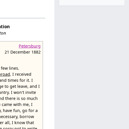
ation
ston
Petersburg
21 December 1882
 few lines.
broad
. I received
nd times for it. I
e to get leave, and I
ntry. I won't invite
and there is so much
u came with me, I
, have fun, go for a
 necessary, borrow
ter all, I know that
'm sorry not to write