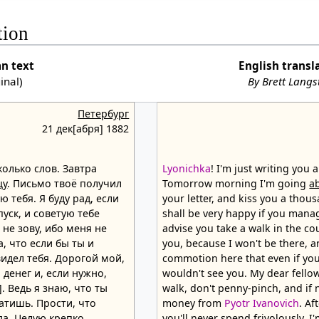
tion
an text
English transl
ginal)
By Brett Lang
Петербург
21 дек[абря] 1882
олько слов. Завтра
Lyonichka
! I'm just writing you a
цу
. Письмо твоё получил
Tomorrow morning I'm going
a
ю тебя. Я буду рад, если
your letter, and kiss you a thousa
пуск, и советую тебе
shall be very happy if you manag
 не зову, ибо меня не
advise you take a walk in the cou
та, что если бы ты и
you, because I won't be there, 
видел тебя. Дорогой мой,
commotion here that even if yo
 денег и, если нужно,
wouldn't see you. My dear fellow
. Ведь я знаю, что ты
walk, don't penny-pinch, and if
атишь. Прости, что
money from
Pyotr Ivanovich
. Af
да. Целую крепко.
you'll never spend frivolously. I