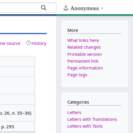
Anonymous
More
What links here
ew source
History
Related changes
Printable version
Permanent link
Page information
Page logs
Categories
Letters
р. 26, л. 35–36)
Letters with Translations
Letters with Texts
 p. 295