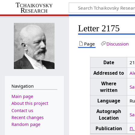
Tchaikovsky
Research
Letter 2175
Page
Discussion
Date
21
Addressed to
Al
Where
Navigation
Sa
written
Main page
Language
Ru
About this project
Contact us
Autograph
Sa
Recent changes
Location
Random page
Publication
П.