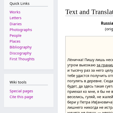
Quick Links
Text and Transla
Works
Letters
Russi
Diaries
(ori
Photographs
People
Places
Bibliography
Discography
First Thoughts
Лёничка! Пишу лишь неск
утром выезжаю
за грани
и тысячу раз за него целу
тебе удастся получить от
погулять в деревне. Сюда
Wiki tools
будет, да здесь такая суе
Special pages
приехал ко мне, я бы не 
Cite this page
веселись, гуляй, не жалей
бери у Петра Ив[ановича]
лишнего никогда не истр
ничего не пишу, — неког