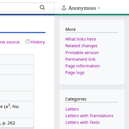
Anonymous
More
What links here
ew source
History
Related changes
Printable version
Permanent link
Page information
Page logs
Categories
3
e (a
, No.
Letters
Letters with Translations
Letters with Texts
, p. 262