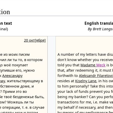
tion
an text
English transl
ginal)
By Brett Lang
20 окт[ября]
ие из моих писем
A number of my letters have dis
чил ли ты то, в котором
don't know whether you received
цо моё покупает
told you that
Madame
Meck
is b
купивши его, нужно
that, after redeeming it, it must
 к
Александру
forthwith to
Aleksandr Filaretov
ому
, жительствующему в
resides at
Kiselny Lane
, in his 
собственном доме, и
to him personally? Take this int
? Прими это во
your lack of funds prevent you f
е твоё безденежье быть,
being my banker? Can you perfo
иром? Можешь ли ты
transactions for me, i.e. make 
операции, т. е. в случае
my behalf if necessary, and the
 уплаты мои и потом
by means of my performance fees