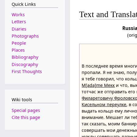
Quick Links
Text and Transla
Works
Letters
Russi
Diaries
(ori
Photographs
People
Places
Bibliography
Discography
В последнее время мног
First Thoughts
пропали. Я не знаю, полу
я тебе говорил, что коль
M[ada]me Мекк
и что, вы
тотчас же отправить его
Филаретовичу Фроловск
Wiki tools
Кисельном переулке
, в 
Special pages
выдать кольцо ему лично
Cite this page
внимание. Мешает ли теб
так сказать, моим банк
совершать мои денежные 
нужды совершать разные