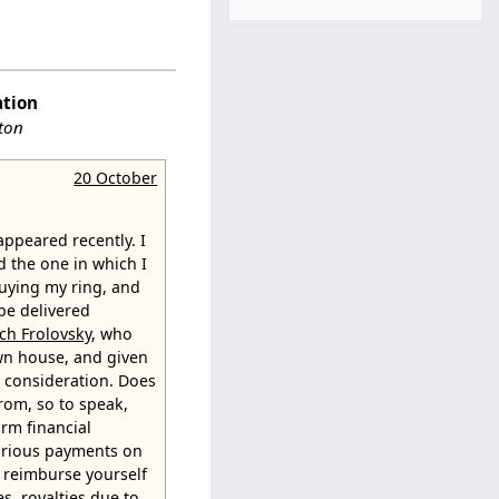
ation
ston
20 October
appeared recently. I
 the one in which I
uying my ring, and
 be delivered
ich Frolovsky
, who
own house, and given
o consideration. Does
rom, so to speak,
rm financial
various payments on
n reimburse yourself
, royalties due to