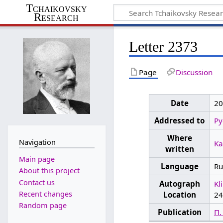
Tchaikovsky
Research
Letter 2373
Page
Discussion
Date
20
Addressed to
Py
Where
Navigation
K
written
Main page
Language
Ru
About this project
Contact us
Autograph
Kl
Recent changes
Location
24
Random page
Publication
П.