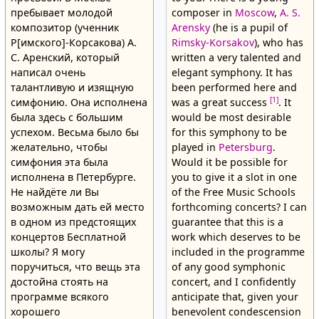
пребывает молодой
composer in
Moscow
,
A. S.
композитор (ученник
Arensky
(he is a pupil of
Р[имского]-Корсакова) А.
Rimsky-Korsakov
), who has
С. Аренский, который
written a very talented and
написал очень
elegant symphony. It has
талантливую и изящную
been performed here and
[1]
симфонию. Она исполнена
was a great success
. It
была здесь с большим
would be most desirable
успехом. Весьма было бы
for this symphony to be
желательно, чтобы
played in
Petersburg
.
симфония эта была
Would it be possible for
исполнена в Петербурге.
you to give it a slot in one
Не найдёте ли Вы
of the Free Music Schools
возможным дать ей место
forthcoming concerts? I can
в одном из предстоящих
guarantee that this is a
концертов Бесплатной
work which deserves to be
школы? Я могу
included in the programme
поручиться, что вещь эта
of any good symphonic
достойна стоять на
concert, and I confidently
программе всякого
anticipate that, given your
хорошего
benevolent condescension