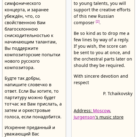
симфонического
to young talents, you will
концерта, и заранее
support the creative efforts
убеждён, что, со
of this new Russian
[2]
свойственною Вам
composer
.
благосклонною
Be so kind as to drop me a
снисходительностью к
few lines by way of a reply.
начинающим талантам,
If you wish, the score can
Вы поддержите
be sent to you at once, and
композиторские попытки
the orchestral parts later on
нового русского
should they be required.
композитора.
With sincere devotion and
Будте так добры,
respect
напишите словечко в
ответ. Если Вы хотите, то
P. Tchaikovsky
партитуру можно будет
тотчас же Вам прислать, а
затем и оркестровые
Address:
Moscow
,
голоса, если понадобится.
Jurgenson
's music store
Искренне преданный и
уважающий Вас