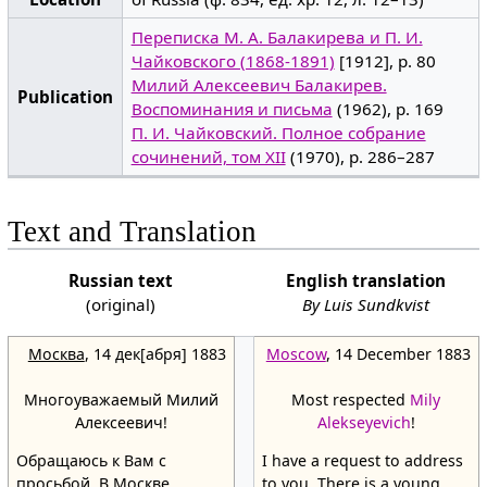
Переписка М. А. Балакирева и П. И.
Чайковского (1868-1891)
[1912], p. 80
Милий Алексеевич Балакирев.
Publication
Воспоминания и письма
(1962), p. 169
П. И. Чайковский. Полное собрание
сочинений, том XII
(1970), p. 286–287
Text and Translation
Russian text
English translation
(original)
By Luis Sundkvist
Москва
, 14 дек[абря] 1883
Moscow
, 14 December 1883
Многоуважаемый Милий
Most respected
Mily
Алексеевич!
Alekseyevich
!
Обращаюсь к Вам с
I have a request to address
просьбой. В Москве
to you. There is a young