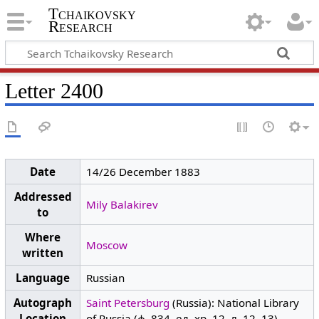
Tchaikovsky
Research
Letter 2400
Date
14/26 December 1883
Addressed
Mily Balakirev
to
Where
Moscow
written
Language
Russian
Autograph
Saint Petersburg
(Russia): National Library
Location
of Russia (ф. 834, ед. хр. 12, л. 12–13)