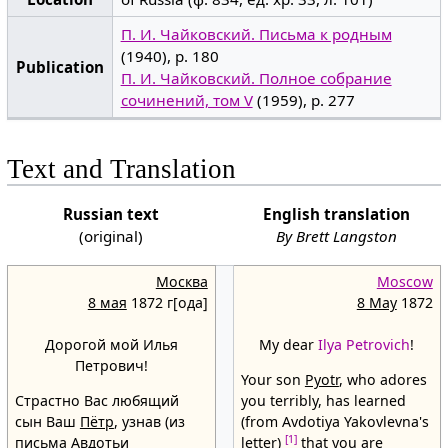
П. И. Чайковский. Письма к родным
(1940), p. 180
Publication
П. И. Чайковский. Полное собрание
сочинений, том V
(1959), p. 277
Text and Translation
Russian text
English translation
(original)
By Brett Langston
Москва
Moscow
8 мая
1872 г[ода]
8 May
1872
Дорогой мой Илья
My dear
Ilya Petrovich
!
Петрович!
Your son
Pyotr
, who adores
Страстно Вас любящий
you terribly, has learned
сын Ваш
Пётр
, узнав (из
(from Avdotiya Yakovlevna's
[1]
письма Авдотьи
letter)
that you are