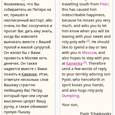
Яковлевны), что Вы
travelling south from
Piter
;
собираетесь из Питера на
this has caused him
юг, пришёл в
indescribable happiness,
неописанный восторг, ибо
because he misses you very
очень по Вас соскучился и
much, and asks you to let
просит Вас дать ему знать,
him know when you will be
когда Вы изволите
leaving with your sweet and
[2]
выезжать вместе с Вашей
roly-poly wife
. He should
пухлой и милой супругой.
like to spend a day or two
Он желал бы с Вами
with you in
Moscow
, and
провесть в Москве хоть
also hopes to stay with you
[3]
денёчек. Он также
at
Kamenka
. Therefore
надеется вместе с Вами
send a few words of reply
пожить в
Каменке
. Итак,
to your terribly adoring son
ответьте несколько слов
Pyotr, who henceforth in
Вашему страстно
spirit kisses your hands,
любящему Вас Петру,
and also hugs roly-poly
который при сем случае
Dumpling
.
мысленно целует Вашу
Your son,
ручку, а также обнимает
пухлую Пышку.
Pyotr Tchaikovsky