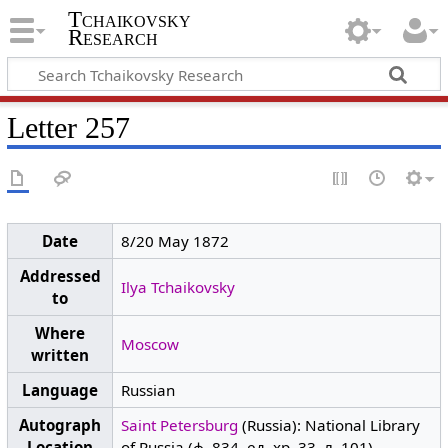
Tchaikovsky
Research
Letter 257
Date
8/20 May 1872
Addressed
Ilya Tchaikovsky
to
Where
Moscow
written
Language
Russian
Autograph
Saint Petersburg
(Russia): National Library
Location
of Russia (ф. 834, ед. хр. 33, л. 101)