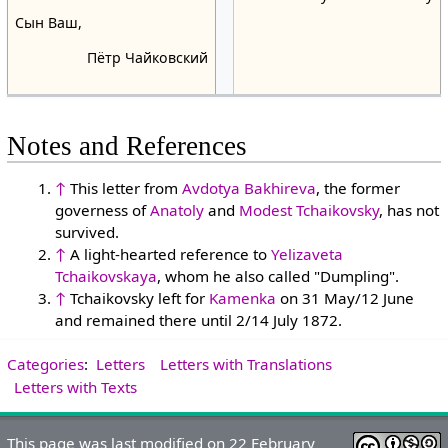
Сын Ваш,
Пётр Чайковский
Notes and References
↑
This letter from
Avdotya Bakhireva
, the former
governess of
Anatoly
and
Modest Tchaikovsky
, has not
survived.
↑
A light-hearted reference to
Yelizaveta
Tchaikovskaya
, whom he also called "Dumpling".
↑
Tchaikovsky left for
Kamenka
on 31 May/12 June
and remained there until 2/14 July 1872.
Categories
:
Letters
Letters with Translations
Letters with Texts
This page was last modified on 22 February