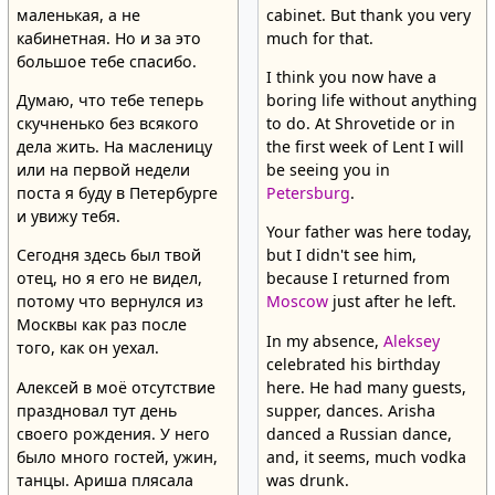
маленькая, а не
cabinet. But thank you very
кабинетная. Но и за это
much for that.
большое тебе спасибо.
I think you now have a
Думаю, что тебе теперь
boring life without anything
скучненько без всякого
to do. At Shrovetide or in
дела жить. На масленицу
the first week of Lent I will
или на первой недели
be seeing you in
поста я буду в Петербурге
Petersburg
.
и увижу тебя.
Your father was here today,
Сегодня здесь был твой
but I didn't see him,
отец, но я его не видел,
because I returned from
потому что вернулся из
Moscow
just after he left.
Москвы как раз после
In my absence,
Aleksey
того, как он уехал.
celebrated his birthday
Алексей в моё отсутствие
here. He had many guests,
праздновал тут день
supper, dances. Arisha
своего рождения. У него
danced a Russian dance,
было много гостей, ужин,
and, it seems, much vodka
танцы. Ариша плясала
was drunk.