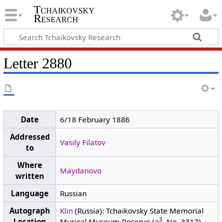
Tchaikovsky
Research
Letter 2880
Date
6/18 February 1886
Addressed
Vasily Filatov
to
Where
Maydanovo
written
Language
Russian
Autograph
Klin
(Russia): Tchaikovsky State Memorial
3
Location
Musical Museum-Reserve (a
, No. 3317)