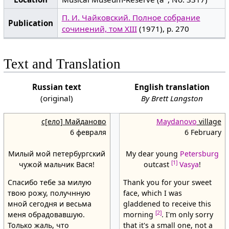
П. И. Чайковский. Полное собрание
Publication
сочинений, том XIII
(1971), p. 270
Text and Translation
Russian text
English translation
(original)
By Brett Langston
с[ело] Майданово
Maydanovo
village
6 февраля
6 February
Милый мой петербургский
My dear young
Petersburg
[1]
чужой мальчик Вася!
outcast
Vasya
!
Спасибо тебе за милую
Thank you for your sweet
твою рожу, получнную
face, which I was
мной сегодня и весьма
gladdened to receive this
[2]
меня обрадовавшую.
morning
. I'm only sorry
Только жаль, что
that it's a small one, not a