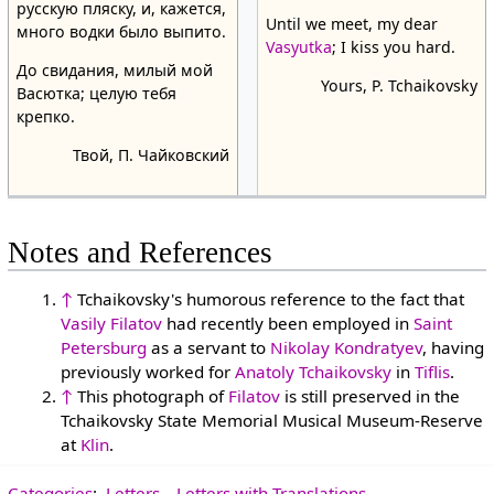
русскую пляску, и, кажется,
Until we meet, my dear
много водки было выпито.
Vasyutka
; I kiss you hard.
До свидания, милый мой
Yours, P. Tchaikovsky
Васютка; целую тебя
крепко.
Твой, П. Чайковский
Notes and References
↑
Tchaikovsky's humorous reference to the fact that
Vasily Filatov
had recently been employed in
Saint
Petersburg
as a servant to
Nikolay Kondratyev
, having
previously worked for
Anatoly Tchaikovsky
in
Tiflis
.
↑
This photograph of
Filatov
is still preserved in the
Tchaikovsky State Memorial Musical Museum-Reserve
at
Klin
.
Categories
:
Letters
Letters with Translations