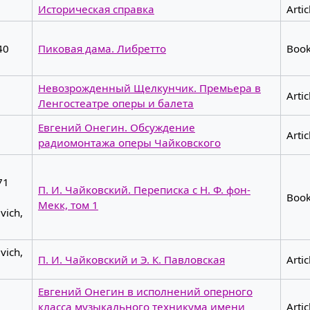
Историческая справка
Artic
40
Пиковая дама. Либретто
Boo
Невозрожденный Щелкунчик. Премьера в
Artic
Ленгостеатре оперы и балета
Евгений Онегин. Обсуждение
Artic
радиомонтажа оперы Чайковского
71
П. И. Чайковский. Переписка с Н. Ф. фон-
Boo
Мекк, том 1
vich,
vich,
П. И. Чайковский и Э. К. Павловская
Artic
Евгений Онегин в исполнений оперного
класса музыкального техникума имени
Artic