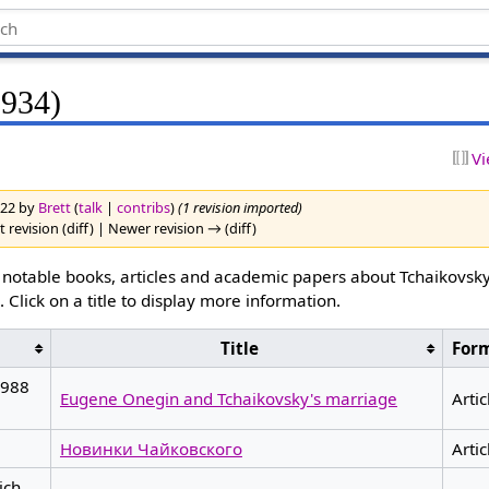
1934)
Vi
2022 by
Brett
(
talk
|
contribs
)
(1 revision imported)
 revision (diff) | Newer revision → (diff)
notable books, articles and academic papers about Tchaikovsk
4
. Click on a title to display more information.
Title
For
1988
Eugene Onegin and Tchaikovsky's marriage
Artic
)
Новинки Чайковского
Artic
ich,