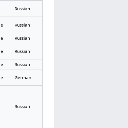
k
Russian
le
Russian
le
Russian
le
Russian
le
Russian
le
German
k
Russian