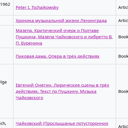
-1962
Peter I. Tschaikowsky
Artic
Хроника музыкальной жизни Ленинграда
Artic
Мазепа. Критический очерк о Полтаве
Пушкина, Мазепа Чайковского и либретто В.
Boo
П. Буренина
Пиковая дама. Опера в трёх действиях
Boo
Olga
Евгений Онегин. Лирические сцены в трёх
действиях. Текст по Пушкину. Музыка
Boo
Чайковского
ich,
Чайковский (Прослышанье потусторонних
Artic