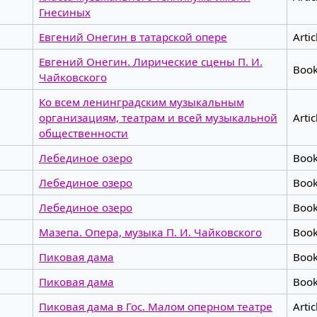
Гнесиных
Евгений Онегин в татарской опере
Artic
Евгений Онегин. Лирические сцены П. И.
Boo
Чайковского
Ко всем ленинградским музыкальным
организациям, театрам и всей музыкальной
Artic
общественности
Лебединое озеро
Boo
Лебединое озеро
Boo
Лебединое озеро
Boo
Мазепа. Опера, музыка П. И. Чайковского
Boo
Пиковая дама
Boo
Пиковая дама
Boo
Пиковая дама в Гос. Малом оперном театре
Artic