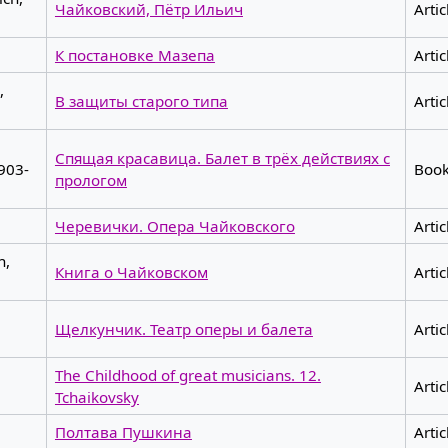
Чайковский, Пётр Ильич
Artic
К постановке Мазепа
Artic
,
В защиты старого типа
Artic
Спящая красавица. Балет в трёх действиях с
903-
Boo
прологом
Черевички. Опера Чайковского
Artic
h,
Книга о Чайковском
Artic
Щелкунчик. Театр оперы и балета
Artic
The Childhood of great musicians. 12.
Artic
Tchaikovsky
Полтава Пушкина
Artic