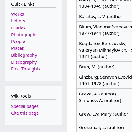
Quick Links
1884-1949 (author)
Works
Baratov, L. V. (author)
Letters
Blium, Vladimir Ivanovich
Diaries
1877-1941 (author)
Photographs
People
Bogdanov-Berezovsky,
Places
Valeryan Mikhaylovich, 1
Bibliography
1971 (author)
Discography
Brun, M. (author)
First Thoughts
Ginzburg, Semyon Lvovic
1901-1978 (author)
Grave, A. (author)
Wiki tools
Simonov, A. (author)
Special pages
Cite this page
Grew, Eva Mary (author)
Grossman, L. (author)