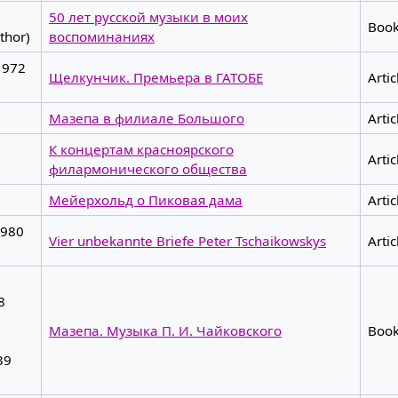
50 лет русской музыки в моих
Boo
thor)
воспоминаниях
1972
Щелкунчик. Премьера в ГАТОБЕ
Artic
Мазепа в филиале Большого
Artic
К концертам красноярского
Artic
филармонического общества
Мейерхольд о Пиковая дама
Artic
1980
Vier unbekannte Briefe Peter Tschaikowskys
Artic
8
Мазепа. Музыка П. И. Чайковского
Boo
39