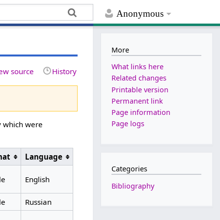
Anonymous
More
What links here
ew source
History
Related changes
Printable version
Permanent link
Page information
Page logs
y which were
mat
Language
Categories
le
English
Bibliography
le
Russian