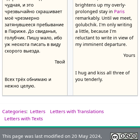
чудная, и это
brightens up my overly-
чрезвычайно скрашивает
prolonged stay in
Paris
моё чрезмерно
remarkably. Until we meet,
затянувшееся пребывание
golubchik. I'm only writing
в Париже. До свиданья,
a little, because I'm
голубчик. Пишу мало, ибо
reluctant to write in view of
уж неохота писать в виду
my imminent departure.
скорого выезда.
Yours
Твой
I hug and kiss all three of
Всех трёх обнимаю и
you tenderly.
нежно целую.
Categories
:
Letters
Letters with Translations
Letters with Texts
This page was last modified on 20 May 2024,