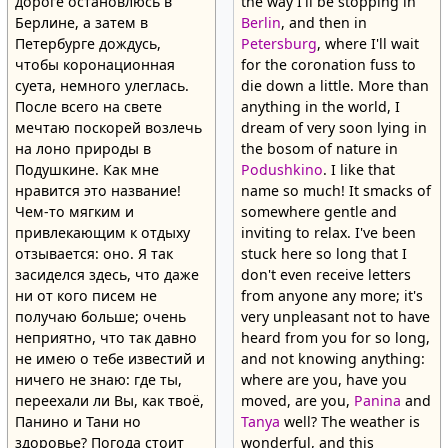
дороге остановлюсь в
the way I'll be stopping in
Берлине, а затем в
Berlin
, and then in
Петербурге дождусь,
Petersburg
, where I'll wait
чтобы коронационная
for the coronation fuss to
суета, немного улеглась.
die down a little. More than
После всего на свете
anything in the world, I
мечтаю поскорей возлечь
dream of very soon lying in
на лоно природы в
the bosom of nature in
Подушкине. Как мне
Podushkino
. I like that
нравится это название!
name so much! It smacks of
Чем-то мягким и
somewhere gentle and
привлекающим к отдыху
inviting to relax. I've been
отзывается: оно. Я так
stuck here so long that I
засиделся здесь, что даже
don't even receive letters
ни от кого писем не
from anyone any more; it's
получаю больше; очень
very unpleasant not to have
неприятно, что так давно
heard from you for so long,
не имею о тебе известий и
and not knowing anything:
ничего не знаю: где ты,
where are you, have you
переехали ли Вы, как твоё,
moved, are you,
Panina
and
Панино и Тани но
Tanya
well? The weather is
здоровье? Погода стоит
wonderful, and this