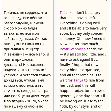
Толичка, не сердись, что
Tolichka
, don't be angry
все не еду. Все обстоит
that I still haven't left.
благополучно, и очень
Everything is going well,
скоро можно будет
and I'll be able to leave very
выехать, но вся моя
soon, but my only concern
забота о деньгах. Ох, как
is money. Oh, how I need it!
они нужны! Сколько ни
Now matter how much
присылал мне П[ётр]
Pyotr Ivanovich
sends me
И[ванович] — всё мало, и
— it's all still too little, and I
опять пришлось
have to ask again! But,
доставать! Но, наконец,
finally, I hope that now
надеюсь, что теперь всё
everything is organised,
улажено и остаётся только
and all that remains is to
дождаться, чтобы Таня
wait for
Tanya
to rise from
встала с постели, а это
her bed, and this will
случится, сегодня, завтра
happen today, tomorrow, or
или вообще на днях. Уеду
generally one day soon. I'll
я во вторник 10-го, числа
be leaving on Tuesday the
по нашему стилю и по
10th, by our style, and on