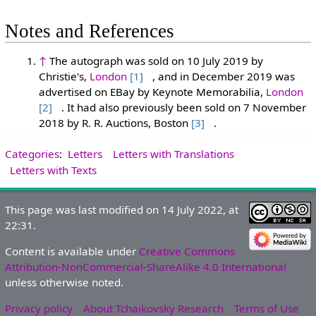
Notes and References
↑
The autograph was sold on 10 July 2019 by
Christie's,
London
[1]
, and in December 2019 was
advertised on EBay by Keynote Memorabilia,
London
[2]
. It had also previously been sold on 7 November
2018 by R. R. Auctions, Boston
[3]
.
Categories
:
Letters
Letters with Translations
Letters with Texts
This page was last modified on 14 July 2022, at
22:31.
Content is available under
Creative Commons
Attribution-NonCommercial-ShareAlike 4.0 International
unless otherwise noted.
Privacy policy
About Tchaikovsky Research
Terms of Use