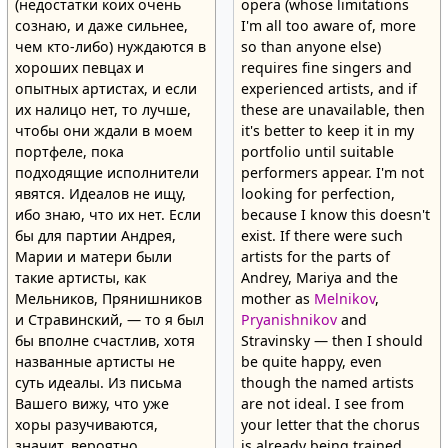
(недостатки коих очень
opera (whose limitations
сознаю, и даже сильнее,
I'm all too aware of, more
чем кто-либо) нуждаются в
so than anyone else)
хороших певцах и
requires fine singers and
опытных артистах, и если
experienced artists, and if
их налицо нет, то лучше,
these are unavailable, then
чтобы они ждали в моем
it's better to keep it in my
портфеле, пока
portfolio until suitable
подходящие исполнители
performers appear. I'm not
явятся. Идеалов не ищу,
looking for perfection,
ибо знаю, что их нет. Если
because I know this doesn't
бы для партии Андрея,
exist. If there were such
Марии и матери были
artists for the parts of
такие артисты, как
Andrey, Mariya and the
Мельников, Прянишников
mother as
Melnikov
,
и Стравинский, — то я был
Pryanishnikov
and
бы вполне счастлив, хотя
Stravinsky — then I should
названные артисты не
be quite happy, even
суть идеалы. Из письма
though the named artists
Вашего вижу, что уже
are not ideal. I see from
хоры разучиваются,
your letter that the chorus
значит, вероятно,
is already being trained,