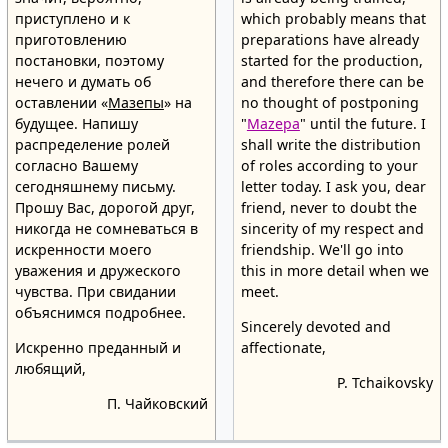
приступлено и к
which probably means that
приготовлению
preparations have already
постановки, поэтому
started for the production,
нечего и думать об
and therefore there can be
оставлении «
Мазепы
» на
no thought of postponing
будущее. Напишу
"
Mazepa
" until the future. I
распределение ролей
shall write the distribution
согласно Вашему
of roles according to your
сегодняшнему письму.
letter today. I ask you, dear
Прошу Вас, дорогой друг,
friend, never to doubt the
никогда не сомневаться в
sincerity of my respect and
искренности моего
friendship. We'll go into
уважения и дружеского
this in more detail when we
чувства. При свидании
meet.
объяснимся подробнее.
Sincerely devoted and
Искренно преданный и
affectionate,
любящий,
P. Tchaikovsky
П. Чайковский