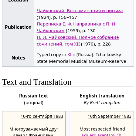
Чайковский. Воспоминания и письма
(1924), p. 156–157
Переписка Е. Ф. Направника с П. И.
Publication
Чайковским
(1959), p. 130
П. И. Чайковский. Полное собрание
сочинений, том XII
(1970), p. 228
Typed copy in
Klin
(Russia): Tchaikovsky
Notes
State Memorial Musical Museum-Reserve
Text and Translation
Russian text
English translation
(original)
By Brett Langston
10-го сентября 1883
10th September 1883
Многоуважаемый друг
Most respected friend
Эдуард Францович!
Eduard Frantsovich
!