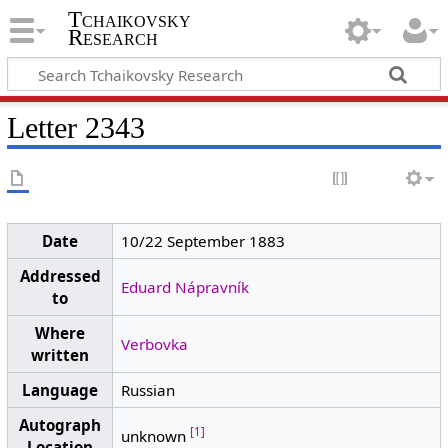
Tchaikovsky
Research
Letter 2343
Date
10/22 September 1883
Addressed
Eduard Nápravník
to
Where
Verbovka
written
Language
Russian
Autograph
[1]
unknown
Location