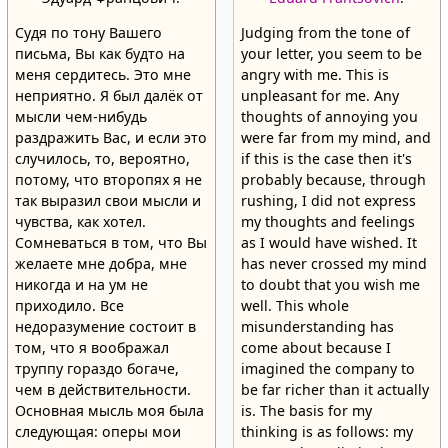
Судя по тону Вашего
Judging from the tone of
письма, Вы как будто на
your letter, you seem to be
меня сердитесь. Это мне
angry with me. This is
неприятно. Я был далёк от
unpleasant for me. Any
мысли чем-нибудь
thoughts of annoying you
раздражить Вас, и если это
were far from my mind, and
случилось, то, вероятно,
if this is the case then it's
потому, что второпях я не
probably because, through
так выразил свои мысли и
rushing, I did not express
чувства, как хотел.
my thoughts and feelings
Сомневаться в том, что Вы
as I would have wished. It
желаете мне добра, мне
has never crossed my mind
никогда и на ум не
to doubt that you wish me
приходило. Все
well. This whole
недоразумение состоит в
misunderstanding has
том, что я воображал
come about because I
труппу гораздо богаче,
imagined the company to
чем в действительности.
be far richer than it actually
Основная мысль моя была
is. The basis for my
следующая: оперы мои
thinking is as follows: my