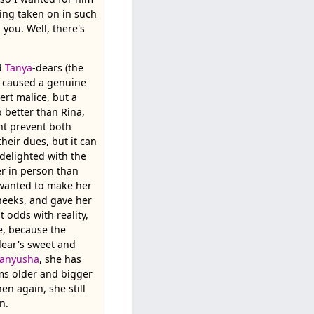
ing taken on in such
 you. Well, there's
d
Tanya
-dears (the
d caused a genuine
ert malice, but a
 better than Rina,
ht prevent both
heir dues, but it can
delighted with the
er in person than
 wanted to make her
cheeks, and gave her
t odds with reality,
e, because the
dear's sweet and
Tanyusha
, she has
ms older and bigger
hen again, she still
n.