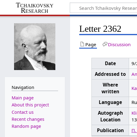
Tchaikovsky
Research
Letter 2362
Page
Discussion
Date
9/
Addressed to
An
Where
Navigation
K
written
Main page
Language
Ru
About this project
Contact us
Autograph
Kl
Recent changes
Location
13
Random page
Publication
П.