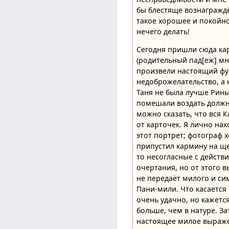
бы блестяще вознагражд
такое хорошее и покойное
нечего делать!
Сегодня пришли сюда ка
(родительный пад[еж] мн
произвели настоящий фур
недоброжелательство, а 
Таня не была лучше Рины,
помешали воздать должно
можно сказать, что вся 
от карточек. Я лично нах
этот портрет; фотограф х
припустил кармину на ще
то несогласные с действ
очертания, но от этого 
не передаёт милого и с
Пани-мили. Что касается
очень удачно, но кажетс
больше, чем в натуре. За
настоящее милое выраж