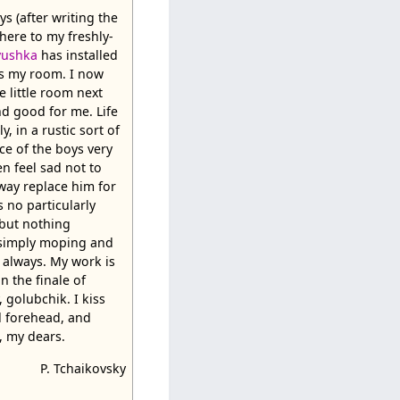
s (after writing the
 here to my freshly-
vushka
has installed
es my room. I now
e little room next
nd good for me. Life
 in a rustic sort of
nce of the boys very
en feel sad not to
way replace him for
is no particularly
 but nothing
s simply moping and
 always. My work is
n the finale of
, golubchik. I kiss
 forehead, and
, my dears.
P. Tchaikovsky