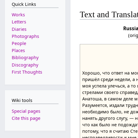
Quick Links
Text and Transla
Works
Letters
Russi
Diaries
(ori
Photographs
People
Places
Bibliography
Discography
First Thoughts
Хорошо, что ответ на мо
пришёл среди недели, а н
моя успела улечься, а то
стрелами своего справедл
Анатоша, в самом деле м
Wiki tools
Разумеется, издали трудн
Special pages
необходимо было, не до
Cite this page
нанять другого слугу, — 
что как было не подожда
потому, что я считаю Ст
несправедливости и мне 