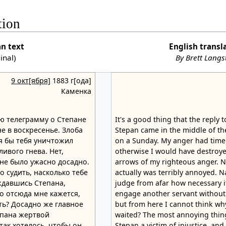
tion
an text
English transl
ginal)
By Brett Lang
9 окт[ября]
1883 г[ода]
Каменка
ю телеграмму о Степане
It's a good thing that the reply
е в воскресенье. Злоба
Stepan came in the middle of th
 я бы тебя уничтожил
on a Sunday. My anger had time
ивого гнева. Нет,
otherwise I would have destroye
не было ужасно досадно.
arrows of my righteous anger. 
о судить, насколько тебе
actually was terribly annoyed. Nat
ждавшись Степана,
judge from afar how necessary i
но отсюда мне кажется,
engage another servant without 
ть? Досадно же главное
but from here I cannot think wh
епана жертвой
waited? The most annoying thing
так хотелось, чтобы он
Stepan a victim of injustice, an