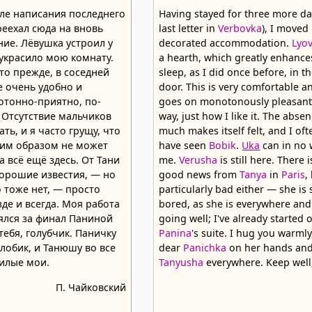
ле написания последнего
Having stayed for three more day
реехал сюда на вновь
last letter in
Verbovka
), I moved
ие. Лёвушка устроил у
decorated accommodation.
Lyo
 украсило мою комнату.
a hearth, which greatly enhanc
-то прежде, в соседней
sleep, as I did once before, in th
е очень удобно и
door. This is very comfortable a
отонно-приятно, по-
goes on monotonously pleasantly,
. Отсутствие мальчиков
way, just how I like it. The abse
ать, и я часто грущу, что
much makes itself felt, and I oft
им образом не может
have seen
Bobik
.
Uka
can in no 
 всё ещё здесь. От Тани
me.
Verusha
is still here. There 
хорошие известия, — но
good news from
Tanya
in
Paris
,
 тоже нет, — просто
particularly bad either — she i
зде и всегда. Моя работа
bored, as she is everywhere and
ялся за финал Паниной
going well; I've already started o
ебя, голубчик. Паничку
Panina
's suite. I hug you warmly
 лобик, и Танюшу во все
dear
Panichka
on her hands and
милые мои.
Tanyusha
everywhere. Keep well
П. Чайковский