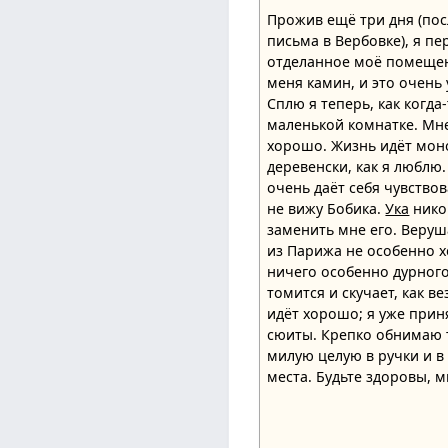
Прожив ещё три дня (пос
письма в Вербовке), я пе
отделанное моё помещен
меня камин, и это очень
Сплю я теперь, как когда
маленькой комнатке. Мн
хорошо. Жизнь идёт мон
деревенски, как я люблю
очень даёт себя чувствов
не вижу Бобика.
Ука
нико
заменить мне его. Веруша
из Парижа не особенно 
ничего особенно дурного
томится и скучает, как ве
идёт хорошо; я уже прин
сюиты. Крепко обнимаю т
милую целую в ручки и в
места. Будьте здоровы, 