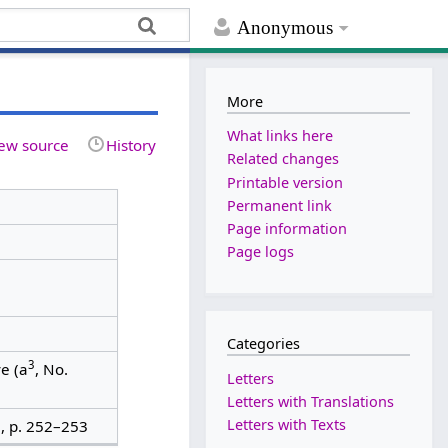
Anonymous
More
What links here
ew source
History
Related changes
Printable version
Permanent link
Page information
Page logs
Categories
3
e (a
, No.
Letters
Letters with Translations
Letters with Texts
, p. 252–253