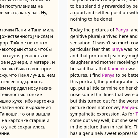
ён поступлением на
to be splendidly rewarded by be
 место, как у вас. Ну,
a good and settled position with
nothing to be done!
рточки Пани и Тани-миль
Today the pictures of
Panya
- an
[ожественного] числа) и
genitive plural) arrived here an
ор. Тайное не то что
sensation. It wasn't so much cov
некоторый страх, чтобы
particular fear that
Tanya
was no
 и глухая ревность не
and that profound jealousy mig
е и дочери, и матери, и
daughter and mother receiving t
Каменка была в восторге
be said that all of
Kamenka
was 
ожу, что Паня лучше, чем
pictures. I find
Panya
to be bett
отел её подкрасить,
this portrait; the photographer
ки и придал носу какие-
up, put a little carmine on her 
ительностью тонкие
nose some thin lines that were a
вышло хуже, ибо карточка
but this turned out for the wors
импатичного выражения
picture does not convey
Panya
-
 Танюши, то она вышла
sympathetic expression. As for
я на карточке старше и
come out very well, but she see
то у неё сохранилось
in the picture than in real life. T
ение.
has a genuinely sweet expressio