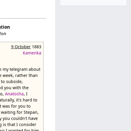
ation
ston
9 October
1883
Kamenka
 to my telegram about
e week, rather than
 to subside,
d you with the
No,
Anatosha
, I
urally, it's hard to
t was for you to
waiting for Stepan,
y you couldn't have
 is that I consider
d so I wanted for him