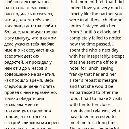
люблю всех одинакова, —
that moment I felt that I did
на это она немножко
indeed love you very much,
рассердилась и сказала,
exactly like the partner you
что я должен тебя как
were in all those childhood
товарища детства любить
antics. I stayed with her
больше, и я почувствовал
from 3 until 8 o'clock, and
в эту минуту, что в самом
completely failed to notice
деле ужасно тебя люблю,
how the time passed. I
именно как соучастника
spent the whole next day
всех этих детских
with her inseparably, except
радостей. Я просидел у
that she sent me off to a
ней от 3 до 8 часов и
hotel for lunch, saying
совершенно не заметил,
frankly that her and her
как прошло время. Весь
sister's repast is meagre
следующий день я опять
and that she would be
провёл с ней неразлучно,
embarrassed to offer me
только обедать она
food. I had to make 2 visits
отсылала меня в
with her to her close
гостиницу, откровенно
friends and relatives, who
говоря, что стол её с
have been interested to
сестрой слишком мизерен
meet me for a long time.
и что её стесняет меня
She gave me a wonderful