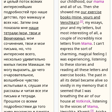
и целый поток всяких
our childhood, our
mama
интереснейших
and all of us. Then she
подробностей про наше
showed me
our exercise
детство, про мамашу и
books (mine, yours and
[2]
всех нас. Затем она
Venichka's)
, my essays,
показала мне
наши
your and my letters, but
тетради (мои, твои и
most interesting of all, a
Веничкины)
, мои
couple of incredibly nice
сочинения, твои и мои
letters from
Mama
. I can't
письма, но, что
express the sort of
интереснее всего,
charming, magical feeling I
несколько удивительно
was experiencing, listening
милых писем Мамаши. Не
to these stories and
могу выразить, да чего
reading all these letters and
очаровательное,
exercise books. The past in
волшебное чувство
all its detail became alive so
испытывал я, слушая эти
vividly in my memory that it
рассказы и читая все эти
seemed that I was
письма и тетради.
breathing the air of our
Прошлое со всеми
house at
Votkinsk
, listening
подробностями да того
to the voices of
Mama
,
[3]
живо воскресло в памяти,
Venichka,
Khamit
, Arisha,