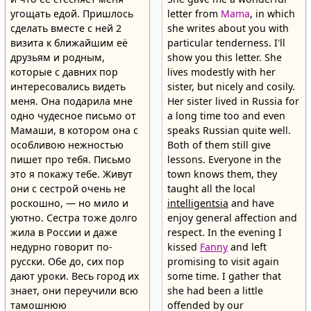
угощать едой. Пришлось
letter from
Mama
, in which
сделать вместе с ней 2
she writes about you with
визита к ближайшим её
particular tenderness. I'll
друзьям и родным,
show you this letter. She
которые с давних пор
lives modestly with her
интересовались видеть
sister, but nicely and cosily.
меня. Она подарила мне
Her sister lived in Russia for
одно чудесное письмо от
a long time too and even
Мамаши, в котором она с
speaks Russian quite well.
особливою нежностью
Both of them still give
пишет про тебя. Письмо
lessons. Everyone in the
это я покажу тебе. Живут
town knows them, they
они с сестрой очень не
taught all the local
роскошно, — но мило и
intelligentsia
and have
уютно. Сестра тоже долго
enjoy general affection and
жила в России и даже
respect. In the evening I
недурно говорит по-
kissed
Fanny
and left
русски. Обе до, сих пор
promising to visit again
дают уроки. Весь город их
some time. I gather that
знает, они переучили всю
she had been a little
тамошнюю
offended by our