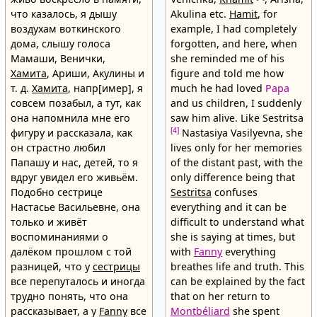
что казалось, я дышу
Akulina etc.
Hamit
, for
воздухам воткинского
example, I had completely
дома, слышу голоса
forgotten, and here, when
Мамаши, Венички,
she reminded me of his
Хамита
, Ариши, Акулины и
figure and told me how
т. д.
Хамита
, напр[имер], я
much he had loved
Papa
совсем позабыл, а тут, как
and us children, I suddenly
она напомнила мне его
saw him alive. Like Sestritsa
[4]
фигуру и рассказала, как
Nastasiya Vasilyevna, she
он страстно любил
lives only for her memories
Папашу и нас, детей, то я
of the distant past, with the
вдруг увидел его живьём.
only difference being that
Подобно сестрице
Sestritsa
confuses
Настасье Васильевне, она
everything and it can be
только и живёт
difficult to understand what
воспоминаниями о
she is saying at times, but
далёком прошлом с той
with
Fanny
everything
разницей, что у
сестрицы
breathes life and truth. This
все перепуталось и иногда
can be explained by the fact
трудно понять, что она
that on her return to
рассказывает, a y
Fanny
все
Montbéliard
she spent