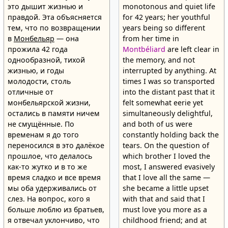
это дышит жизнью и
monotonous and quiet life
правдой. Эта объясняется
for 42 years; her youthful
тем, что по возвращении
years being so different
в
Монбельяр
— она
from her time in
прожила 42 года
Montbéliard
are left clear in
однообразной, тихой
the memory, and not
жизнью, и годы
interrupted by anything. At
молодости, столь
times I was so transported
отличные от
into the distant past that it
монбельярской жизни,
felt somewhat eerie yet
остались в памяти ничем
simultaneously delightful,
не смущённые. По
and both of us were
временам я до того
constantly holding back the
переносился в это далёкое
tears. On the question of
прошлое, что делалось
which brother I loved the
как-то жутко и в то же
most, I answered evasively
время сладко и все время
that I love all the same —
мы оба удерживались от
she became a little upset
слез. На вопрос, кого я
with that and said that I
больше люблю из братьев,
must love you more as a
я отвечал уклончиво, что
childhood friend; and at