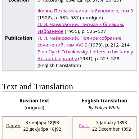
Жизнь Петра Ильича Чайковского, том 3
(1902), p. 585–587 (abridged)
П. И. Чайковский. Письма к близким.
Избранное
(1955), p. 525–527
Publication
П. И. Чайковский. Полное собрание
сочинений, том XVI-Б
(1979), p. 212–214
Piotr Ilyich Tchaikovsky. Letters to his family.
An autobiography
(1981), p. 527–528
(English translation)
Text and Translation
Russian text
English translation
(original)
By Yuliya White
3 янв[аря 18]93
3 January 1893
Париж
Paris
22 дек[абря 18]92
22 December 1892