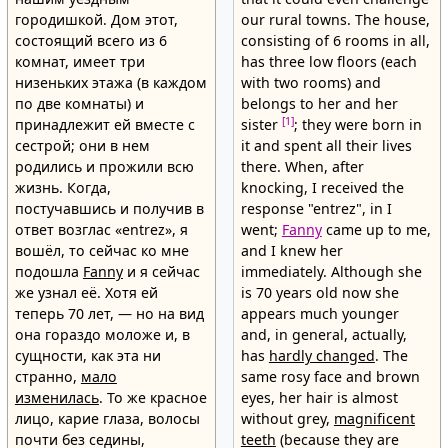
городишкой. Дом этот,
our rural towns. The house,
состоящий всего из 6
consisting of 6 rooms in all,
комнат, имеет три
has three low floors (each
низеньких этажа (в каждом
with two rooms) and
по две комнаты) и
belongs to her and her
[1]
принадлежит ей вместе с
sister
; they were born in
сестрой; они в нем
it and spent all their lives
родились и прожили всю
there. When, after
жизнь. Когда,
knocking, I received the
постучавшись и получив в
response "entrez", in I
ответ возглас «entrez», я
went;
Fanny
came up to me,
вошёл, то сейчас ко мне
and I knew her
подошла
Fanny
и я сейчас
immediately. Although she
же узнал её. Хотя ей
is 70 years old now she
теперь 70 лет, — но на вид
appears much younger
она гораздо моложе и, в
and, in general, actually,
сущности, как эта ни
has
hardly changed
. The
странно,
мало
same rosy face and brown
изменилась
. То же красное
eyes, her hair is almost
лицо, карие глаза, волосы
without grey,
magnificent
почти без седины,
teeth
(because they are