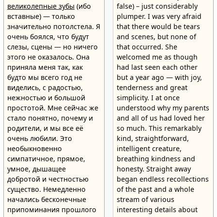
великолепные зубы
(ибо
false) – just considerably
вставные) — только
plumper. I was very afraid
значительно потолстела. Я
that there would be tears
очень боялся, что будут
and scenes, but none of
слезы, сцены — но ничего
that occurred. She
этого не оказалось. Она
welcomed me as though
приняла меня так, как
had last seen each other
будто мы всего год не
but a year ago — with joy,
виделись, с радостью,
tenderness and great
нежностью и большой
simplicity. I at once
простотой. Мне сейчас же
understood why my parents
стало понятно, почему и
and all of us had loved her
родители, и мы все её
so much. This remarkably
очень любили. Это
kind, straightforward,
необыкновенно
intelligent creature,
симпатичное, прямое,
breathing kindness and
умное, дышащее
honesty. Straight away
добротой и честностью
began endless recollections
существо. Немедленно
of the past and a whole
начались бесконечные
stream of various
припоминания прошлого
interesting details about