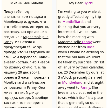
Милый мой Ильич!
My Dear
Ilyich
!
Пишу тебе под
I'm writing to you while still
впечатлением поездки в
greatly affected by my trip
Монбельяр и, думая, что
to
Montbéliard
, and
это тебе очень интересно,
thinking that you are very
расскажу, как произошло
interested, I will tell you
свидание с
M[ademois]elle
how the meeting with
Fanny
. Из Базеля я
Mademoiselle
Fanny
went. I
предупредил её, когда
warned her from
Basel
приеду, чтобы старушка не
when I would be arriving so
слишком переполошилась
that the old lady wouldn't
внезапностью. 1-го января
be taken by surprise. On 1st
по ихнему стилю, т. е. па
of January by their calendar,
нашему 20 дек[абря],
i.e. 20 December by ours, at
ровно в 3 часа я приехал в
3 o'clock precisely I arrived
Montbeliard
и сейчас же
in
Montbéliard
and straight
отправился к
Fanny
. Она
away went to
Fanny
. She
живёт в тихой улице
lives in a quiet street in the
городка, который вообще
town, which itself is a place
так тих, что поспорит с
that is generally so quiet
нашим уездным
that it could even challenge