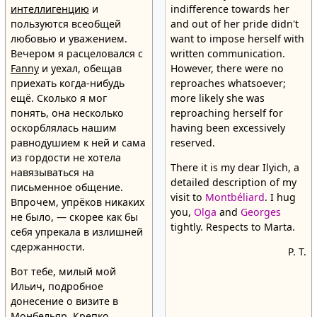
интеллигенцию
и
indifference towards her
пользуются всеобщей
and out of her pride didn't
любовью и уважением.
want to impose herself with
Вечером я расцеловался с
written communication.
Fanny
и уехал, обещав
However, there were no
приехать когда-нибудь
reproaches whatsoever;
ещё. Сколько я мог
more likely she was
понять, она несколько
reproaching herself for
оскорблялась нашим
having been excessively
равнодушием к ней и сама
reserved.
из гордости не хотела
There it is my dear Ilyich, a
навязываться на
detailed description of my
письменное общение.
visit to
Montbéliard
. I hug
Впрочем, упрёков никаких
you,
Olga
and
Georges
не было, — скорее как бы
tightly. Respects to Marta.
себя упрекала в излишней
сдержанности.
P. T.
Вот тебе, милый мой
Ильич, подробное
донесение о визите в
Монбельяр. Крепко