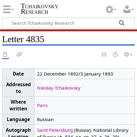
Tchaikovsky
Research
Letter 4835
Date
22 December 1892/3 January 1893
Addressed
Nikolay Tchaikovsky
to
Where
Paris
written
Language
Russian
Autograph
Saint Petersburg
(Russia): National Library
Location
of Russia (ф. 834, ед. хр. 37, л. 26–29)