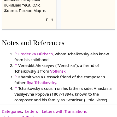
обнимаю тебя, Олю,
Жоржа. Поклон Марте.
П. Ч.
Notes and References
↑
Frederika Dürbach
, whom Tchaikovsky also knew
from his childhood.
↑
Venedikt Alekseyev ("Venichka"), a friend of
Tchaikovsky's from
Votkinsk
.
↑
Khamit was a Cossack friend of the composer's
father
Ilya Tchaikovsky
.
↑
Tchaikovsky's cousin on his father's side, Anastasia
Vasilyevna Popova (1807-1894), known to the
composer and his family as 'Sestritsa' (Little Sister).
Categories
:
Letters
Letters with Translations