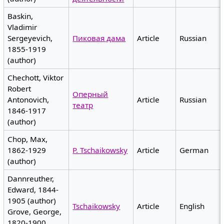
Baskin,
Vladimir
Sergeyevich,
Пиковая дама
Article
Russian
1855-1919
(author)
Chechott, Viktor
Robert
Оперный
Antonovich,
Article
Russian
театр
1846-1917
(author)
Chop, Max,
1862-1929
P. Tschaikowsky
Article
German
(author)
Dannreuther,
Edward, 1844-
1905 (author)
Tschaikowsky
Article
English
Grove, George,
1820-1900