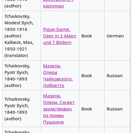
(author)
картинах
Tchaikovsky,
Modest Ilyich,
1850-1916
Pique-Dame.
(author)
Oper in 3 Akten
Book
German
Kalbeck, Max,
und 7 Bildern
1850-1921
(translator)
Tchaikovsky,
Мазепа.
Pyotr Ilyich,
Опера
Book
Russian
1840-1893
Чайковского.
(author)
Либретто
Мазепа.
Tchaikovsky,
Опера. Сюжет
Pyotr Ilyich,
заимствован
Book
Russian
1840-1893
из поэмы
(author)
Пушкина
Tchaikovsky,