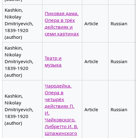
Kashkin,
Пиковая дама.
Nikolay
Опера в трёх
Dmitriyevich,
Article
Russian
действиях и
1839-1920
семи картинах
(author)
Kashkin,
Nikolay
Театр и
Dmitriyevich,
Article
Russian
музыка
1839-1920
(author)
Чародейка.
Опера в
Kashkin,
четырёх
Nikolay
действиях П.
Dmitriyevich,
Article
Russian
И.
1839-1920
Чайковского.
(author)
Либретто И. В.
Шпажинского