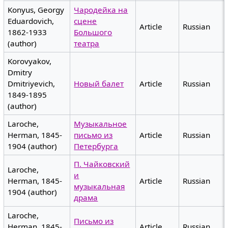
Konyus, Georgy
Чародейка на
Eduardovich,
сцене
Article
Russian
1862-1933
Большого
(author)
театра
Korovyakov,
Dmitry
Dmitriyevich,
Новый балет
Article
Russian
1849-1895
(author)
Laroche,
Музыкальное
Herman, 1845-
письмо из
Article
Russian
1904 (author)
Петербурга
П. Чайковский
Laroche,
и
Herman, 1845-
Article
Russian
музыкальная
1904 (author)
драма
Laroche,
Письмо из
Herman, 1845-
Article
Russian