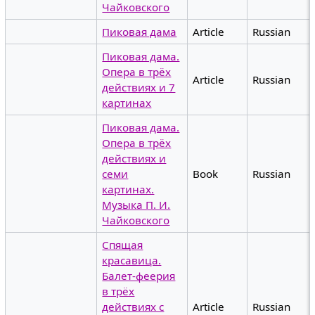
Чайковского
Пиковая дама
Article
Russian
Пиковая дама.
Опера в трёх
Article
Russian
действиях и 7
картинах
Пиковая дама.
Опера в трёх
действиях и
семи
Book
Russian
картинах.
Музыка П. И.
Чайковского
Спящая
красавица.
Балет-феерия
в трёх
действиях с
Article
Russian