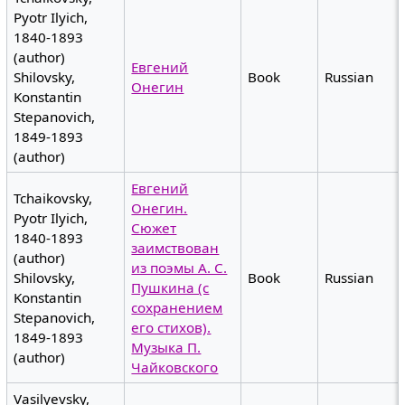
Pyotr Ilyich,
1840-1893
(author)
Евгений
Shilovsky,
Book
Russian
Онегин
Konstantin
Stepanovich,
1849-1893
(author)
Евгений
Tchaikovsky,
Онегин.
Pyotr Ilyich,
Сюжет
1840-1893
заимствован
(author)
из поэмы А. С.
Shilovsky,
Book
Russian
Пушкина (с
Konstantin
сохранением
Stepanovich,
его стихов).
1849-1893
Музыка П.
(author)
Чайковского
Vasilyevsky,