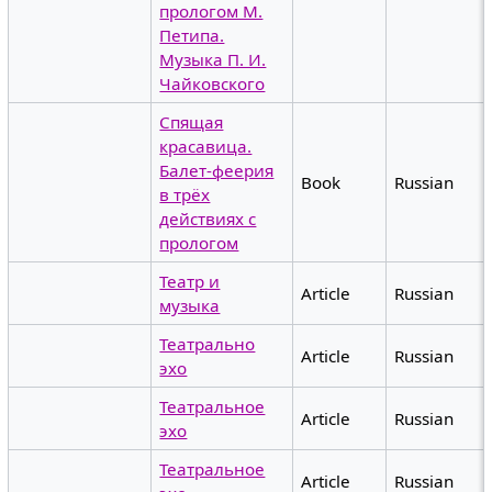
прологом М.
Петипа.
Музыка П. И.
Чайковского
Спящая
красавица.
Балет-феерия
Book
Russian
в трёх
действиях с
прологом
Театр и
Article
Russian
музыка
Театрально
Article
Russian
эхо
Театральное
Article
Russian
эхо
Театральное
Article
Russian