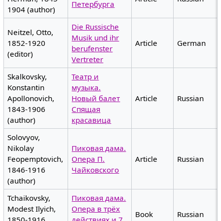
Петербурга
1904 (author)
Die Russische
Neitzel, Otto,
Musik und ihr
1852-1920
Article
German
berufenster
(editor)
Vertreter
Skalkovsky,
Театр и
Konstantin
музыка.
Apollonovich,
Новый балет
Article
Russian
1843-1906
Спящая
(author)
красавица
Solovyov,
Nikolay
Пиковая дама.
Feopemptovich,
Опера П.
Article
Russian
1846-1916
Чайковского
(author)
Tchaikovsky,
Пиковая дама.
Modest Ilyich,
Опера в трёх
Book
Russian
1850-1916
действиях и 7