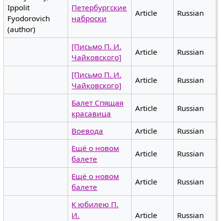
Ippolit
Петербургские
Article
Russian
Fyodorovich
наброски
(author)
[Письмо П. И.
Article
Russian
Чайковского]
[Письмо П. И.
Article
Russian
Чайковского]
Балет Спящая
Article
Russian
красавица
Воевода
Article
Russian
Ещё о новом
Article
Russian
балете
Ещё о новом
Article
Russian
балете
К юбилею П.
И.
Article
Russian